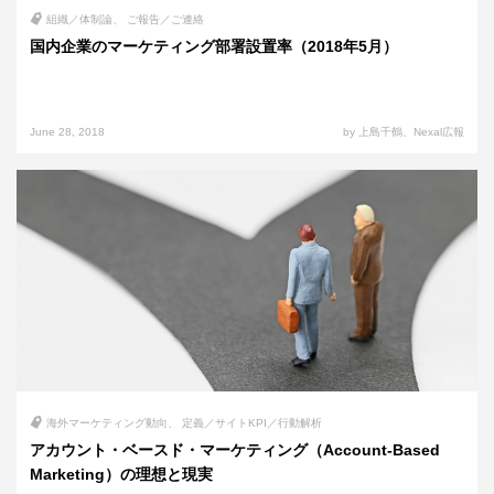
組織／体制論
ご報告／ご連絡
国内企業のマーケティング部署設置率（2018年5月）
June 28, 2018
by 上島千鶴、Nexal広報
海外マーケティング動向
定義／サイトKPI／行動解析
アカウント・ベースド・マーケティング（Account-Based
Marketing）の理想と現実