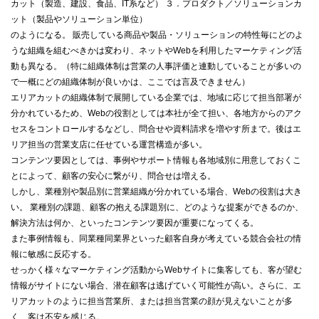
カット（製造、建設、食品、IT系など） ３．プロダクト／ソリューションカ
ット（製品やソリューション単位）
のようになる。 販売している商品や製品・ソリューションの特性毎にどのよ
うな組織を組むべきかは変わり、ネットやWebを利用したマーケティング活
動も異なる。（特に組織体制は営業の人事評価と連動していることが多いの
で一概にどの組織体制が良いかは、ここでは言及できません）
エリアカットの組織体制で展開している企業では、地域に応じて担当部署が
分かれているため、Webの役割としては本社が全て担い、各地方からのアク
セスをコントロールするなどし、問合せや資料請求を増やす所まで。後はエ
リア担当の営業支店に任せている運営構造が多い。
コンテンツ要因としては、事例やサポート情報も各地域別に用意しておくこ
とによって、顧客の安心に繋がり、問合せは増える。
しかし、業種別や製品別に営業組織が分かれている場合、Webの役割は大き
い。 業種別の課題、顧客の抱える課題別に、どのような提案ができるのか、
解決方法は何か、といったコンテンツ要因が重要になってくる。
また事例情報も、同業種同業界といった顧客自身が考えている競合会社の情
報に敏感に反応する。
せっかく様々なマーケティング活動からWebサイトに集客しても、客が望む
情報がサイトにない場合、潜在顧客は逃げていく可能性が高い。さらに、エ
リアカットのように担当営業所、または担当営業の顔が見えないことが多
く、客は不安を感じる。