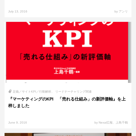
July 13, 2016
by アンリ
定義／サイトKPI／行動解析
リードナーチャリング関連
『マーケティングのKPI 「売れる仕組み」の新評価軸』を上
梓しました
June 9, 2016
by Nexal広報、上島千鶴