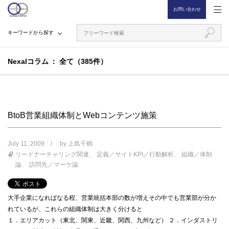
お問い合わせ
キーワードから探す
Nexalコラム
全て（385件）
BtoB営業組織体制とWebコンテンツ施策
July 11, 2009
by
上島千鶴
リードナーチャリング関連
定義／サイトKPI／行動解析
組織／体制
論
訪問先／マーケ論
大手企業になればなる程、営業統括本部の数が増えその中でも営業部が分か
れているが、これらの組織体制は大きく分けると
１．エリアカット（東北、関東、近畿、関西、九州など） ２．インダストリ