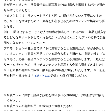
誰が担当するのか、営業責任者の顔写真または組織名を掲載するだけで問合
せが増える例もある。
考え方としては、リクルートサイトと同じ。顔が見えないと不安になるた
め、リードを増やすために、顧客を安心させるためのコンテンツ施策が必要
となる。
例） ・問合せすると、どんな人や組織が担当してくれるのか ・製品を購入す
るとどんなサポートをしてくれるのか ・どのようなコンセプトや姿勢で製品
開発に取り組んでいるのかなど。。。
プロモーションや各広告でサイトに集客することも重要だが、客が必要とし
ているコンテンツ要因が不足している場合も多く見掛ける。 顧客の検討プロ
セス毎に、必要・要望コンテンツを整理することをお勧めします。（最近は
リードを増やすため、リッチコンテンツを用意する企業も増えてきました）
※上記内容の無断転用掲載・酷似記事の出稿はお断りいたします。 ※上記記
事を利用する場合は「
（株）Nexal
提供」と必ず記載ください。
※当該コラムに関する詳細な説明を希望されるお客様は、お気軽に
お問合せ
ください。
※当該コラムの無断転用・転載等はご遠慮ください。