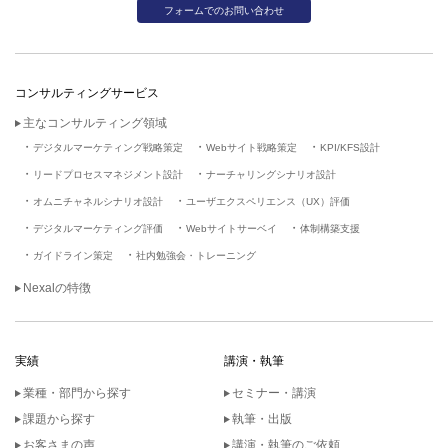
フォームでのお問い合わせ
コンサルティングサービス
主なコンサルティング領域
デジタルマーケティング戦略策定
Webサイト戦略策定
KPI/KFS設計
リードプロセスマネジメント設計
ナーチャリングシナリオ設計
オムニチャネルシナリオ設計
ユーザエクスペリエンス（UX）評価
デジタルマーケティング評価
Webサイトサーベイ
体制構築支援
ガイドライン策定
社内勉強会・トレーニング
Nexalの特徴
実績
講演・執筆
業種・部門から探す
セミナー・講演
課題から探す
執筆・出版
お客さまの声
講演・執筆のご依頼