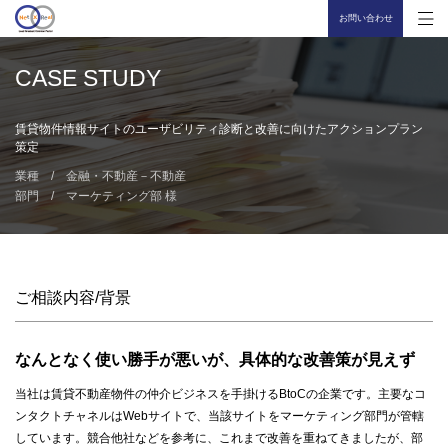
お問い合わせ
CASE STUDY
賃貸物件情報サイトのユーザビリティ診断と改善に向けたアクションプラン
策定
業種 /
金融・不動産
－
不動産
部門 /
マーケティング部
様
ご相談内容/背景
なんとなく使い勝手が悪いが、具体的な改善策が見えず
当社は賃貸不動産物件の仲介ビジネスを手掛けるBtoCの企業です。主要なコ
ンタクトチャネルはWebサイトで、当該サイトをマーケティング部門が管轄
しています。競合他社などを参考に、これまで改善を重ねてきましたが、部