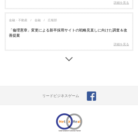
詳細を見る
金融・不動産
金融
広報部
「倫理憲章」変更による新卒採用サイトの戦略見直しに向けた調査＆改
善提案
詳細を見る
情報・通信
Web制作
マーケティング部
マーケティング担当者のスキルアップを目的としたGoogle Analyticsの
アクセス解析講習
詳細を見る
リードビジネスゲーム
金融・不動産
不動産
広報部
高額商材を検討するユーザのオンライン行動パターンを可視化するコン
テンツアトリビューション分析
詳細を見る