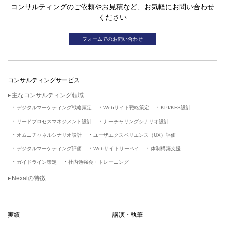
コンサルティングのご依頼やお見積など、お気軽にお問い合わせ
製造
自動車
広報部
ください
NPSを用いたパネル調査によるWebサイトのブランディング効果測定
フォームでのお問い合わせ
詳細を見る
情報・通信
ITインフラ
マーケティング部
コンサルティングサービス
コンテンツカテゴライズや商品ラインアップを見直すためのユーザビリ
ティ評価
主なコンサルティング領域
デジタルマーケティング戦略策定
Webサイト戦略策定
KPI/KFS設計
詳細を見る
リードプロセスマネジメント設計
ナーチャリングシナリオ設計
オムニチャネルシナリオ設計
ユーザエクスペリエンス（UX）評価
情報・通信
ソフトウェア
マーケティング部
デジタルマーケティング評価
Webサイトサーベイ
体制構築支援
MAツールで顧客を育成するためのリードナーチャリングシナリオ設計
ガイドライン策定
社内勉強会・トレーニング
詳細を見る
Nexalの特徴
金融・不動産
不動産
広報部
WebサイトのPDCAサイクル実現に向けたKPI設計コンサルティング
実績
講演・執筆