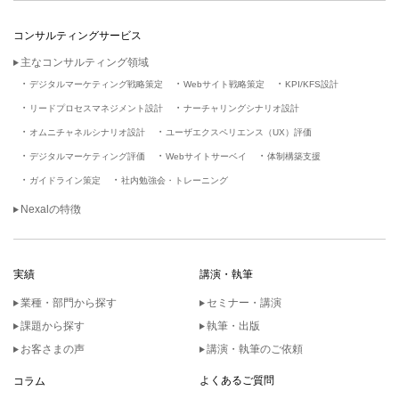
コンサルティングサービス
主なコンサルティング領域
デジタルマーケティング戦略策定
Webサイト戦略策定
KPI/KFS設計
リードプロセスマネジメント設計
ナーチャリングシナリオ設計
オムニチャネルシナリオ設計
ユーザエクスペリエンス（UX）評価
デジタルマーケティング評価
Webサイトサーベイ
体制構築支援
ガイドライン策定
社内勉強会・トレーニング
Nexalの特徴
実績
講演・執筆
業種・部門から探す
セミナー・講演
課題から探す
執筆・出版
お客さまの声
講演・執筆のご依頼
よくあるご質問
コラム