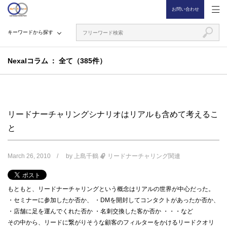
お問い合わせ
キーワードから探す
Nexalコラム
全て（385件）
リードナーチャリングシナリオはリアルも含めて考えるこ
と
March 26, 2010
by
上島千鶴
リードナーチャリング関連
もともと、リードナーチャリングという概念はリアルの世界が中心だった。
・セミナーに参加したか否か、 ・DMを開封してコンタクトがあったか否か、
・店舗に足を運んでくれた否か ・名刺交換した客か否か ・・・など
その中から、リードに繋がりそうな顧客のフィルターをかけるリードクオリ