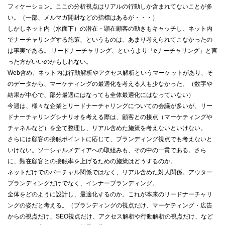
フィケーション。ここの分析視点はリアルの行動しか含まれてないことが多
い。（一部、メルマガ開封などの指標はあるが・・・）
しかしネット内（水面下）の潜在・顕在顧客の動きもキャッチし、ネット内
でナーチャリングする施策、というものは、あまり考えられてこなかったの
は事実である。 リードナーチャリング、というより「eナーチャリング」と言
った方がいいのかもしれない。
Web含め、ネット内は行動解析やアクセス解析というマーケットがあり、そ
のデータから、マーケティングの最適化を考える人も少なかった。（数字や
結果が中心で、部分最適にはなっても全体最適化にはなっていない）
今週は、様々な企業とリードナーチャリングについての会議が多いが、リー
ドナーチャリングシナリオを考える際は、顧客との接点（マーケティングや
チャネルなど）を全て整理し、リアル含めた施策を考えないといけない。
さらには顧客の接触ポイントに応じて、ブランディング視点でも考えないと
いけない。ソーシャルメディアへの取組みも、その中の一貫である。さら
に、顕在顧客との接触率を上げるための施策はどうするのか。
ネットだけでのバーチャル関係ではなく、リアル含めた対人関係。アウター
ブランディングだけでなく、インナーブランディング。
全体をどのように設計し、最適化するのか。これが本来のリードナーチャリ
ングの姿だと考える。（ブランディングの視点だけ、マーケティング・広告
からの視点だけ、SEO視点だけ、アクセス解析や行動解析の視点だけ、など