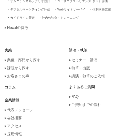
オムニチャネルシナリオ設計
ユーザエクスペリエンス（UX）評価
デジタルマーケティング評価
Webサイトサーベイ
体制構築支援
ガイドライン策定
社内勉強会・トレーニング
Nexalの特徴
実績
講演・執筆
業種・部門から探す
セミナー・講演
課題から探す
執筆・出版
お客さまの声
講演・執筆のご依頼
よくあるご質問
コラム
FAQ
企業情報
ご契約までの流れ
代表メッセージ
会社概要
アクセス
採用情報