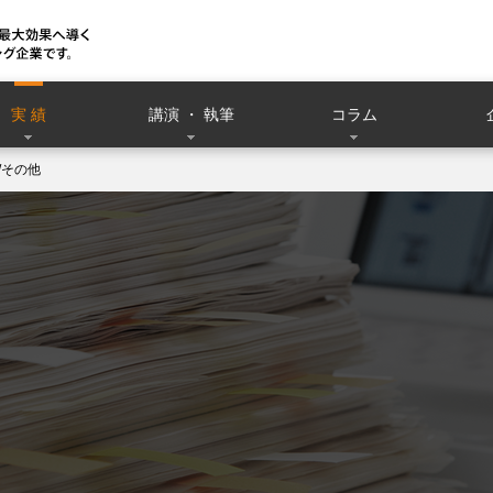
実 績
講演 ・ 執筆
コラム
/その他