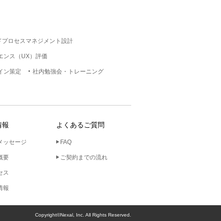
ドプロセスマネジメント設計
エンス（UX）評価
イン策定
社内勉強会・トレーニング
情報
よくあるご質問
メッセージ
FAQ
概要
ご契約までの流れ
セス
情報
Copyright©Nexal, Inc. All Rights Reserved.