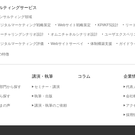
ルティングサービス
ンサルティング領域
デジタルマーケティング戦略策定
Webサイト戦略策定
KPI/KFS設計
リー
ナーチャリングシナリオ設計
オムニチャネルシナリオ設計
ユーザエクスペリ
デジタルマーケティング評価
Webサイトサーベイ
体制構築支援
ガイドラ
lの特徴
講演・執筆
コラム
企業
部門から探す
セミナー・講演
代表
ら探す
執筆・出版
会社
まの声
講演・執筆のご依頼
アク
採用