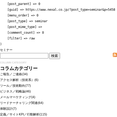
    [post_parent] => 0

    [guid] => https://www.nexal.co.jp/?post_type=seminar&p=5458

    [menu_order] => 0

    [post_type] => seminar

    [post_mime_type] => 

    [comment_count] => 0

    [filter] => raw

セミナー
COLUMN CATEGORY
コラムカテゴリー
ご報告／ご連絡
(34)
アクセス解析（技術系）
(6)
ツール／技術動向
(77)
ビジネス／戦略論
(46)
メールマーケティング
(4)
リードナーチャリング関連
(64)
体験設計
(7)
定義／サイトKPI／行動解析
(115)