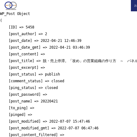
お
WP_Post Object

(

    [ID] => 5458

    [post_author] => 2

    [post_date] => 2022-04-21 12:46:39

    [post_date_gmt] => 2022-04-21 03:46:39

    [post_content] => 

    [post_title] => 脱・売上停滞。「攻め」の営業組織の作り方　～　パ
    [post_excerpt] => 

    [post_status] => publish

    [comment_status] => closed

    [ping_status] => closed

    [post_password] => 

    [post_name] => 20220421

    [to_ping] => 

    [pinged] => 

    [post_modified] => 2022-07-07 15:47:46

    [post_modified_gmt] => 2022-07-07 06:47:46

    [post_content_filtered] => 
