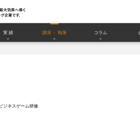
実 績
講演 ・ 執筆
コラム
ードビジネスゲーム研修
