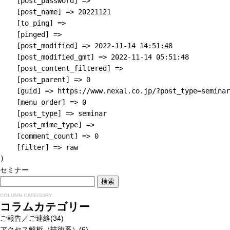
    [post_password] => 

    [post_name] => 20221121

    [to_ping] => 

    [pinged] => 

    [post_modified] => 2022-11-14 14:51:48

    [post_modified_gmt] => 2022-11-14 05:51:48

    [post_content_filtered] => 

    [post_parent] => 0

    [guid] => https://www.nexal.co.jp/?post_type=seminar
    [menu_order] => 0

    [post_type] => seminar

    [post_mime_type] => 

    [comment_count] => 0

    [filter] => raw

セミナー
COLUMN CATEGORY
コラムカテゴリー
ご報告／ご連絡
(34)
アクセス解析（技術系）
(6)