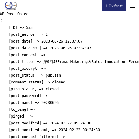
お問い合わせ
WP_Post Object

(

    [ID] => 5551

    [post_author] => 2

    [post_date] => 2023-06-26 12:37:07

    [post_date_gmt] => 2023-06-26 03:37:07

    [post_content] => 

    [post_title] => 第9回JBPress Maketing＆Sales Innovation Forum
    [post_excerpt] => 

    [post_status] => publish

    [comment_status] => closed

    [ping_status] => closed

    [post_password] => 

    [post_name] => 20230626

    [to_ping] => 

    [pinged] => 

    [post_modified] => 2024-02-22 09:24:30

    [post_modified_gmt] => 2024-02-22 00:24:30

    [post_content_filtered] => 
