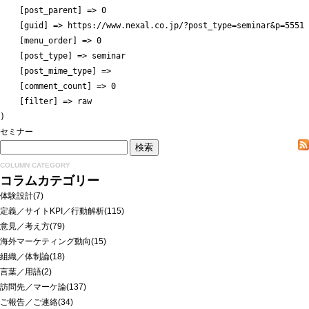
    [post_parent] => 0

    [guid] => https://www.nexal.co.jp/?post_type=seminar&p=5551

    [menu_order] => 0

    [post_type] => seminar

    [post_mime_type] => 

    [comment_count] => 0

    [filter] => raw

セミナー
COLUMN CATEGORY
コラムカテゴリー
体験設計
(7)
定義／サイトKPI／行動解析
(115)
意見／考え方
(79)
海外マーケティング動向
(15)
組織／体制論
(18)
言葉／用語
(2)
訪問先／マーケ論
(137)
ご報告／ご連絡
(34)