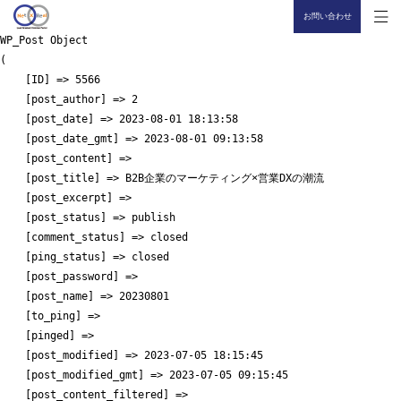
お問い合わせ
WP_Post Object

(

    [ID] => 5566

    [post_author] => 2

    [post_date] => 2023-08-01 18:13:58

    [post_date_gmt] => 2023-08-01 09:13:58

    [post_content] => 

    [post_title] => B2B企業のマーケティング×営業DXの潮流

    [post_excerpt] => 

    [post_status] => publish

    [comment_status] => closed

    [ping_status] => closed

    [post_password] => 

    [post_name] => 20230801

    [to_ping] => 

    [pinged] => 

    [post_modified] => 2023-07-05 18:15:45

    [post_modified_gmt] => 2023-07-05 09:15:45

    [post_content_filtered] => 
