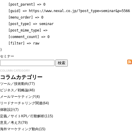
    [post_parent] => 0

    [guid] => https://www.nexal.co.jp/?post_type=seminar&p=5566

    [menu_order] => 0

    [post_type] => seminar

    [post_mime_type] => 

    [comment_count] => 0

    [filter] => raw

セミナー
COLUMN CATEGORY
コラムカテゴリー
ツール／技術動向
(77)
ビジネス／戦略論
(46)
メールマーケティング
(4)
リードナーチャリング関連
(64)
体験設計
(7)
定義／サイトKPI／行動解析
(115)
意見／考え方
(79)
海外マーケティング動向
(15)