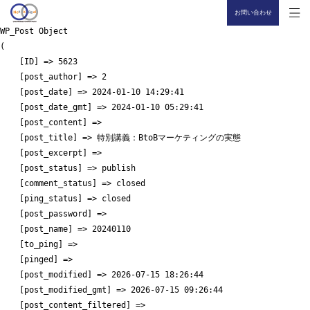
お問い合わせ
WP_Post Object

(

    [ID] => 5623

    [post_author] => 2

    [post_date] => 2024-01-10 14:29:41

    [post_date_gmt] => 2024-01-10 05:29:41

    [post_content] => 

    [post_title] => 特別講義：BtoBマーケティングの実態

    [post_excerpt] => 

    [post_status] => publish

    [comment_status] => closed

    [ping_status] => closed

    [post_password] => 

    [post_name] => 20240110

    [to_ping] => 

    [pinged] => 

    [post_modified] => 2026-07-15 18:26:44

    [post_modified_gmt] => 2026-07-15 09:26:44

    [post_content_filtered] => 
