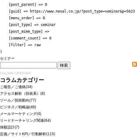
    [post_parent] => 0

    [guid] => https://www.nexal.co.jp/?post_type=seminar&p=5623

    [menu_order] => 0

    [post_type] => seminar

    [post_mime_type] => 

    [comment_count] => 0

    [filter] => raw

セミナー
COLUMN CATEGORY
コラムカテゴリー
ご報告／ご連絡
(34)
アクセス解析（技術系）
(6)
ツール／技術動向
(77)
ビジネス／戦略論
(46)
メールマーケティング
(4)
リードナーチャリング関連
(64)
体験設計
(7)
定義／サイトKPI／行動解析
(115)