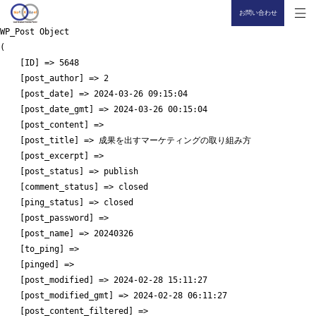
お問い合わせ
WP_Post Object

(

    [ID] => 5648

    [post_author] => 2

    [post_date] => 2024-03-26 09:15:04

    [post_date_gmt] => 2024-03-26 00:15:04

    [post_content] => 

    [post_title] => 成果を出すマーケティングの取り組み方

    [post_excerpt] => 

    [post_status] => publish

    [comment_status] => closed

    [ping_status] => closed

    [post_password] => 

    [post_name] => 20240326

    [to_ping] => 

    [pinged] => 

    [post_modified] => 2024-02-28 15:11:27

    [post_modified_gmt] => 2024-02-28 06:11:27

    [post_content_filtered] => 
