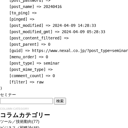
    [post_password] => 

    [post_name] => 20240416

    [to_ping] => 

    [pinged] => 

    [post_modified] => 2024-04-09 14:28:33

    [post_modified_gmt] => 2024-04-09 05:28:33

    [post_content_filtered] => 

    [post_parent] => 0

    [guid] => https://www.nexal.co.jp/?post_type=seminar
    [menu_order] => 0

    [post_type] => seminar

    [post_mime_type] => 

    [comment_count] => 0

    [filter] => raw

セミナー
COLUMN CATEGORY
コラムカテゴリー
ツール／技術動向
(77)
ビジネス／戦略論
(46)