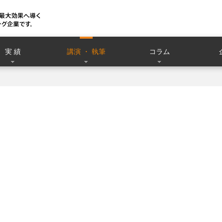
実 績
講演 ・ 執筆
コラム