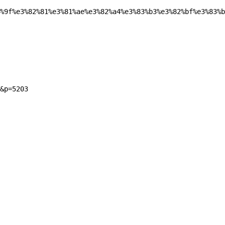
%9f%e3%82%81%e3%81%ae%e3%82%a4%e3%83%b3%e3%82%bf%e3%83%b
&p=5203
