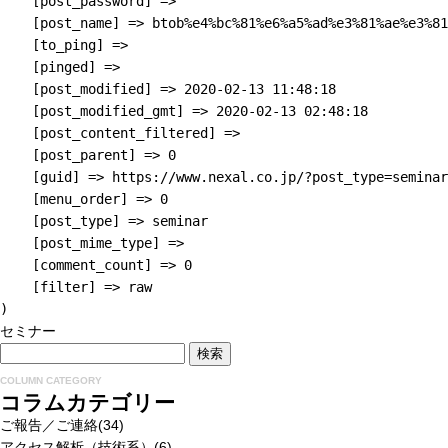
    [post_password] => 

    [post_name] => btob%e4%bc%81%e6%a5%ad%e3%81%ae%e3%81
    [to_ping] => 

    [pinged] => 

    [post_modified] => 2020-02-13 11:48:18

    [post_modified_gmt] => 2020-02-13 02:48:18

    [post_content_filtered] => 

    [post_parent] => 0

    [guid] => https://www.nexal.co.jp/?post_type=seminar
    [menu_order] => 0

    [post_type] => seminar

    [post_mime_type] => 

    [comment_count] => 0

    [filter] => raw

セミナー
COLUMN CATEGORY
コラムカテゴリー
ご報告／ご連絡
(34)
アクセス解析（技術系）
(6)