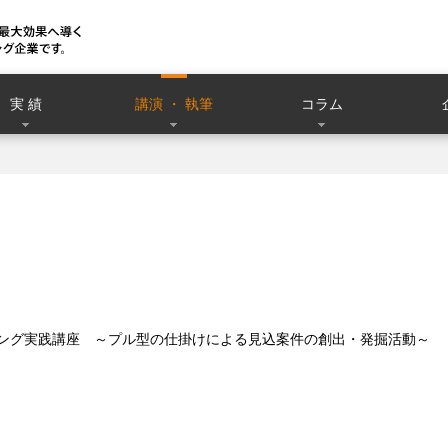
実 績
講演 ・ 執筆
コラム
マーケティング実践講座　～プル型の仕掛けによる見込案件の創出・発掘活動～
