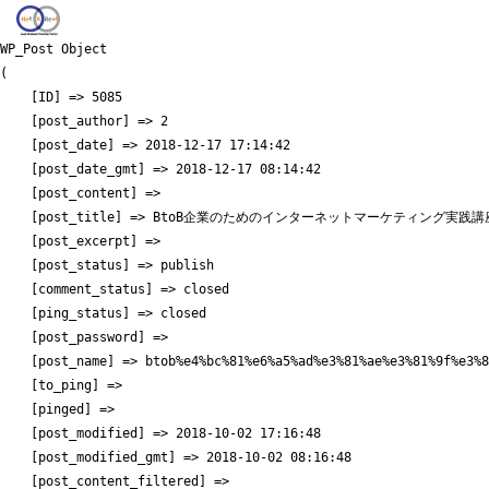
WP_Post Object

(

    [ID] => 5085

    [post_author] => 2

    [post_date] => 2018-12-17 17:14:42

    [post_date_gmt] => 2018-12-17 08:14:42

    [post_content] => 

    [post_title] => BtoB企業のためのインターネットマーケティング実践講座
    [post_excerpt] => 

    [post_status] => publish

    [comment_status] => closed

    [ping_status] => closed

    [post_password] => 

    [post_name] => btob%e4%bc%81%e6%a5%ad%e3%81%ae%e3%81%9f%e3%8
    [to_ping] => 

    [pinged] => 

    [post_modified] => 2018-10-02 17:16:48

    [post_modified_gmt] => 2018-10-02 08:16:48

    [post_content_filtered] => 
