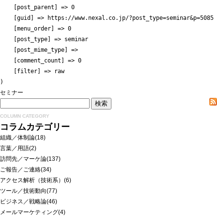
    [post_parent] => 0

    [guid] => https://www.nexal.co.jp/?post_type=seminar&p=5085

    [menu_order] => 0

    [post_type] => seminar

    [post_mime_type] => 

    [comment_count] => 0

    [filter] => raw

セミナー
COLUMN CATEGORY
コラムカテゴリー
組織／体制論
(18)
言葉／用語
(2)
訪問先／マーケ論
(137)
ご報告／ご連絡
(34)
アクセス解析（技術系）
(6)
ツール／技術動向
(77)
ビジネス／戦略論
(46)
メールマーケティング
(4)