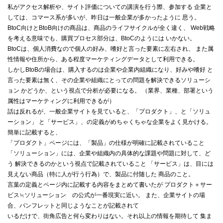
私がアクセス解析や、サイト評価についての講演を行う際、参加する 企業と
しては、コマース系が多いが、昨日は一般企業が多かったように 思う。
BtoC向けとBtoB向けの商品は、商品のライフサイクルが全く違く、 Web戦略
を考える意味でも、購買プロセス部分は、BtoCのようには いかない。
BtoCは、個人消費なので個人の好み、嗜好と言った要素に左右され、 また属
性情報や住所から、ある程度マーケティングデータとして利用できる。
しかしBtoBの場合は、購入するのは企業や企業内組織になり、好みや嗜好 と
言った要素は無く、その企業や組織にとっての問題を解決できるソリューシ
ョン かどうか、という視点で分析が必要になる。 （業界、業種、部署という
属性はマーケティングに利用できるが）
話は反れるが、一般企業サイトを見ていると、「プロダクト」、と「ソリュ
ーション」 と「サービス」、の定義がめちゃくちゃな企業をよく見かける。
簡単に記載すると、
「プロダクト」ページには、「製品」の仕様が明確に記載されていること
「ソリューション」には、企業や組織内の具体的な課題や問題に対して、ど
う 解決できるのかという視点で記載されていること 「サービス」は、目には
見えない商品（特に人が行う行為）で、製品に付随した 商品のこと。
言葉の定義とページ内に記載する内容をまとめて書いたが プロダクト＋サー
ビス≒ソリューション の公式が一番現実に近い。 また、企業サイトの場
合、パンフレットと同じようなことが記載されて
いるだけで、街角広告と何ら変わりはない。それ以上の情報を期待して 集ま