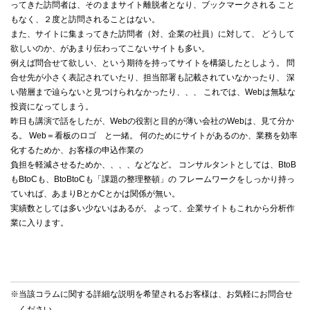
ってきた訪問者は、そのままサイト離脱者となり、ブックマークされる こと
もなく、２度と訪問されることはない。
また、サイトに集まってきた訪問者（対、企業の社員）に対して、 どうして
欲しいのか、があまり伝わってこないサイトも多い。
例えば問合せて欲しい、という期待を持ってサイトを構築したとしよう。 問
合せ先が小さく表記されていたり、担当部署も記載されていなかったり、 深
い階層まで辿らないと見つけられなかったり、、、 これでは、Webは無駄な
投資になってしまう。
昨日も講演で話をしたが、Webの役割と目的が薄い会社のWebは、見て分か
る。 Web＝看板のロゴ と一緒。 何のためにサイトがあるのか、業務を効率
化するためか、お客様の申込作業の
負担を軽減させるためか、、、、などなど。 コンサルタントとしては、BtoB
もBtoCも、BtoBtoCも「課題の整理整頓」の フレームワークをしっかり持っ
ていれば、あまりBとかCとかは関係が無い。
実績数としては多い少ないはあるが。 よって、企業サイトもこれから分析作
業に入ります。
※当該コラムに関する詳細な説明を希望されるお客様は、お気軽に
お問合せ
ください。