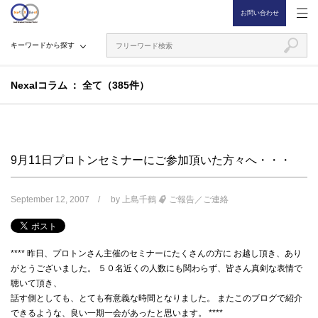
お問い合わせ
キーワードから探す
Nexalコラム
全て（385件）
9月11日プロトンセミナーにご参加頂いた方々へ・・・
September 12, 2007
by
上島千鶴
ご報告／ご連絡
**** 昨日、プロトンさん主催のセミナーにたくさんの方に お越し頂き、あり
がとうございました。 ５０名近くの人数にも関わらず、皆さん真剣な表情で
聴いて頂き、
話す側としても、とても有意義な時間となりました。 またこのブログで紹介
できるような、良い一期一会があったと思います。 ****