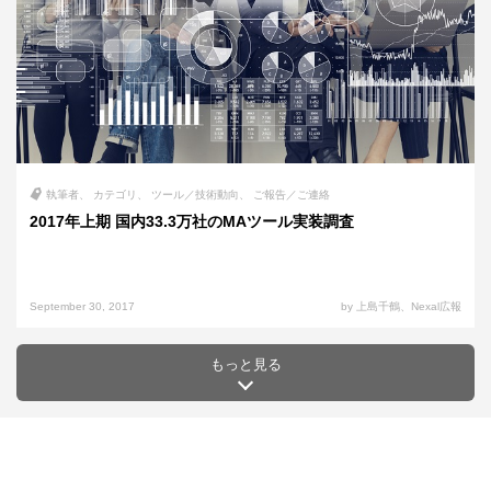
執筆者
カテゴリ
ツール／技術動向
ご報告／ご連絡
2017年上期 国内33.3万社のMAツール実装調査
September 30, 2017
by 上島千鶴、Nexal広報
もっと見る