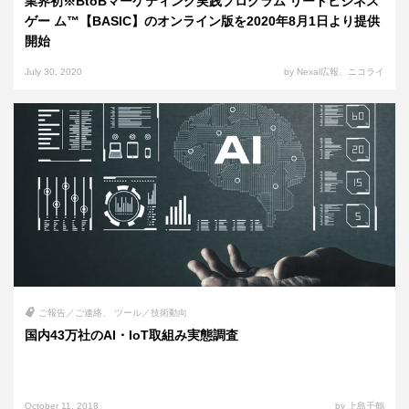
業界初※BtoBマーケティング実践プログラム リードビジネス
ゲー ム™【BASIC】のオンライン版を2020年8⽉1⽇より提供
開始
July 30, 2020
by Nexal広報、ニコライ
ご報告／ご連絡
ツール／技術動向
国内43万社のAI・IoT取組み実態調査
October 11, 2018
by 上島千鶴