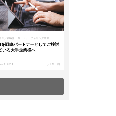
ネス／戦略論
リードナーチャリング関連
xalを戦略パートナーとしてご検討
ている大手企業様へ
er 1, 2014
by 上島千鶴