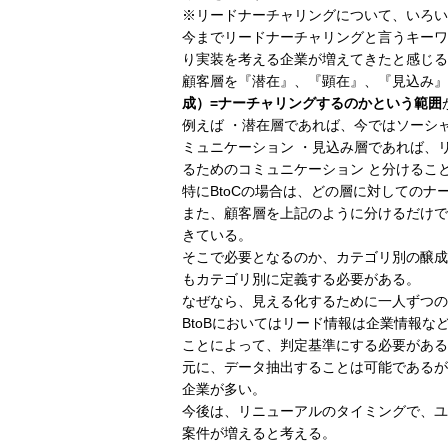
※リードナーチャリングについて、いろい
今までリードナーチャリングと言うキーワ
り実装を考える企業が増えてきたと感じる
顧客層を『潜在』、『顕在』、『見込み』
成）=ナーチャリングするのかという範囲
例えば ・潜在層であれば、今ではソーシ
ミュニケーション ・見込み層であれば、
るためのコミュニケーション と分けるこ
特にBtoCの場合は、どの層に対しての
また、顧客層を上記のように分けるだけで
きている。
そこで必要となるのか、カテゴリ別の醸成
もカテゴリ別に定義する必要がある。
なぜなら、見える化するために一人ずつの
BtoBにおいてはリード情報は企業情報
ことによって、判定基準にする必要がある
元に、データ抽出することは可能であるが
企業が多い。
今後は、リニューアルのタイミングで、ユ
案件が増えると考える。