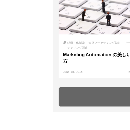
組織／体制論
海外マーケティング動向
リー
チャリング関連
Marketing Automation の美
方
June 18, 2015