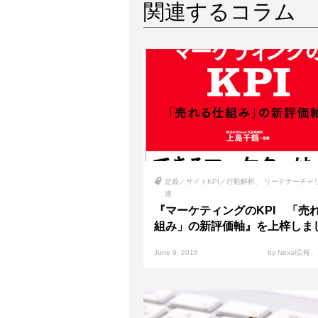
関連するコラム
定義／サイトKPI／行動解析
リードナーチャ
連
『マーケティングのKPI 「売
組み」の新評価軸』を上梓しま
June 9, 2016
by Nexal広