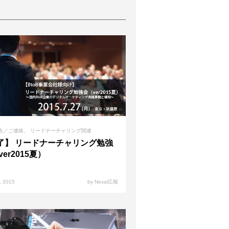
告／ご連絡
リードナーチャリング関連
了】 リードナーチャリング勉強
ver2015夏）
, 2015
by Nexal広報