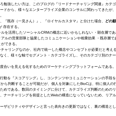
ろ勉強したい方は、このブログの『リードナーチャリング関連』カテゴ
ードから、様々なエンタープライズ企業のコンサルに関わってきたが、最
。
、『既存（一見さん）』、『ロイヤルカスタマ』と分けた場合、
どの顧
が 存在する。
ャルを活用したソーシャルCRMの概念に近いかもしれない ・顕在層で
リアルの営業部隊と協業したコミュニケーションや相乗効果 ・既存層で
とができる。
ナーチャリングなのか、社内で統一した概念やコンセプトが必要だと考え
なく、様々な軸でセグメント・カテゴライズし、そのカテゴリ別のナー
度合いを見える化するためのマーケティングプラットフォームである。
行動を『スコアリング』し、コンテンツやコミュニケーションの手段を
などから判断することが可能だが、個人を対象にしたBtoCは、特に個人
ためである。数回のタイミングに分けて、カテゴライズ判断のためのリ
、ナーチャリングを前提としたWebの構造になっていないため、リア
ーザビリティやデザインと言った表向きの更新ではなく、裏の構造とし