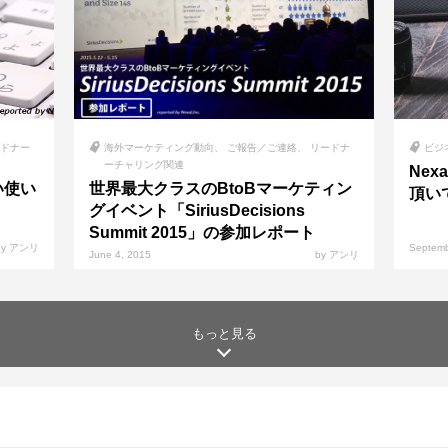
ドナー
海外マーケティング動向
ご報告／ご連絡
リードナ
ビジ
ーチャリング関連
Ne
しい使い
世界最大クラスのBtoBマーケティン
頂い
グイベント「SiriusDecisions
Summit 2015」の参加レポート
by アンリ
Septemb
June 4, 2015
by アンリ
もっと見る