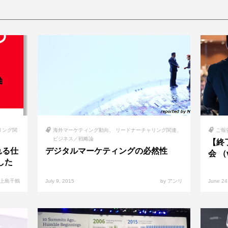
リング関
海外マーケティング動向
リードナーチャリング関連
ご報
ビジネス／戦略論
【終
れる仕
デジタルマーケティングの必然性
会 （
した
報、上島千鶴
July 9, 2015
by アンリ
June 24