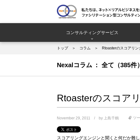
コンサルティングサービス
トップ
コラム
Rtoasterのスコ
Nexalコラム
全て（385件
Rtoasterのス
ツ
November 29, 2011
by
上島千鶴
スコアリングエンジンと聞くと何だか難し