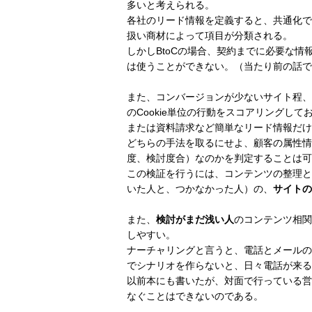
多いと考えられる。
各社のリード情報を定義すると、共通化で
扱い商材によって項目が分類される。
しかしBtoCの場合、契約までに必要な
は使うことができない。（当たり前の話で
また、コンバージョンが少ないサイト程、
のCookie単位の行動をスコアリングし
または資料請求など簡単なリード情報だけ
どちらの手法を取るにせよ、顧客の属性情
度、検討度合）なのかを判定することは可
この検証を行うには、コンテンツの整理と
いた人と、つかなかった人）の、
サイトの
また、
検討がまだ浅い人
のコンテンツ相関
しやすい。
ナーチャリングと言うと、電話とメールの
でシナリオを作らないと、日々電話が来る
以前本にも書いたが、対面で行っている営
なぐことはできないのである。