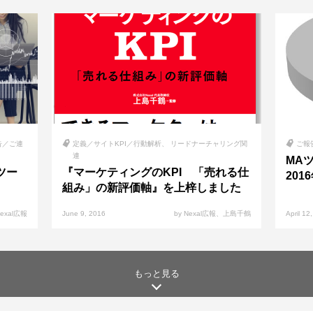
告／ご連
定義／サイトKPI／行動解析
リードナーチャリング関
ご報
連
MA
Aツー
『マーケティングのKPI 「売れる仕
201
組み」の新評価軸』を上梓しました
exal広報
June 9, 2016
by Nexal広報、上島千鶴
April 12
もっと見る