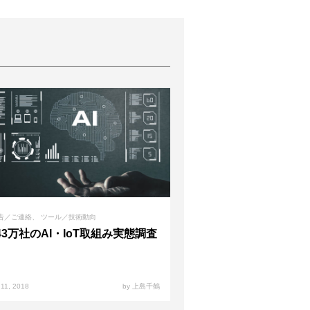
告／ご連絡
ツール／技術動向
43万社のAI・IoT取組み実態調査
 11, 2018
by 上島千鶴