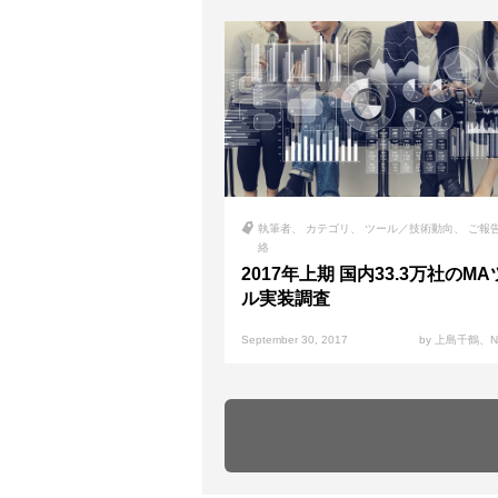
執筆者
カテゴリ
ツール／技術動向
ご報
絡
2017年上期 国内33.3万社のM
ル実装調査
September 30, 2017
by 上島千鶴、N