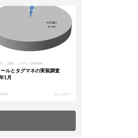
告／ご連絡
ツール／技術動向
ツールとタグマネの実装調査
6年1月
, 2016
by ニコライ