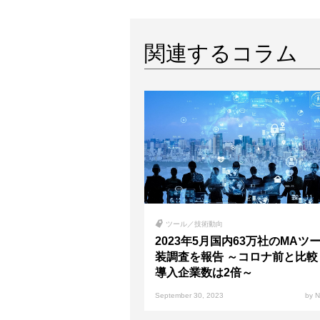
関連するコラム
ツール／技術動向
2023年5月国内63万社のMAツ
装調査を報告 ～コロナ前と比較
導入企業数は2倍～
September 30, 2023
by 