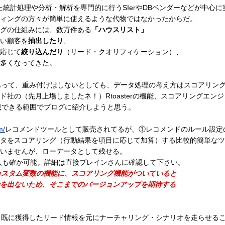
gといった統計処理や分析・解析を専門的に行うSIerやDBベンダーなどが
ィングの方々が簡単に使えるような代物ではなかったからだ。
グの仕組みには、数万件ある
「ハウスリスト」
い顧客を
抽出したり
、
応じて
絞り込んだり
（リード・クオリフィケーション）、
多くなってきた。
あって、重み付けはしないとしても、データ処理の考え方はスコアリン
社の（先月上場しましたネ！）Rtoasterの機能、スコアリングエン
記載できる範囲でブログに紹介しようと思う。
m/
レコメンドツールとして販売されてるが、①レコメンドのルール設定
タをスコアリング（行動結果を項目に応じて加算）する比較的簡単なツ
いませんが、ローデータとして残せる。
導入も確か可能。詳細は直接ブレインさんに確認して下さい。
icsのカスタム変数の機能に、スコアリング機能がついていると
を出ないため、そこまでのバージョンアップを期待する
は、既に獲得したリード情報を元にナーチャリング・シナリオを走らせる