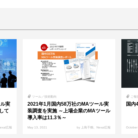
ツール／技術動向
ご報
ール実
2021年1月国内58万社のMAツール実
国内
して
装調査を実施 ～上場企業のMAツール
導入率は11.3％～
Nexal広報
May 13, 2021
by 上島千鶴、Nexal広報
October