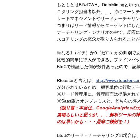
もともとはBIやDWH、DataMinin
ニタリング担当者以外、、、特にマーケテ
リードマネジメントやリードナーチャリン
つまりはリード情報からターゲットにした
ナーチャリング・シナリオの中で、反応に
スコアリングの概念が取り入られることが
単なる1（イチ）か0（ゼロ）かの判別で
比較的簡単に導入ができる、ブレインパッド
BtoCで検証した例が数件あったので、
Rtoasterと言えば、
http://www.rtoaster.co
が分かれているため、顧客単位に行動デー
※リード管理用に、管理画面は提供されて
※Saas版とオンプレミスと、どちらの
（独り言：本当は、GoogleAnalyt
素晴らしいと思うが、、、解析ツールの枠
のは早いかも・・・是非ご検討を！）
BtoBのリード・ナーチャリングの場合