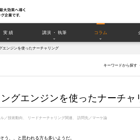
実 績
講演 ・ 執筆
コラム
アリングエンジンを使ったナーチャリング
）
キーワードから探す
コアリングエンジンを使ったナーチ
ール／技術動向
リードナーチャリング関連
訪問先／マーケ論
そう、、と思われる方も多いようだ。