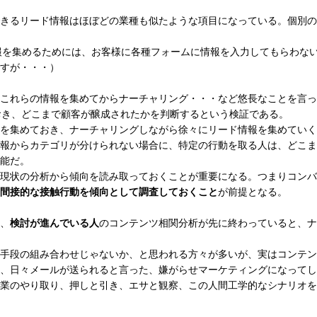
きるリード情報はほぼどの業種も似たような項目になっている。個別の
情報を集めるためには、お客様に各種フォームに情報を入力してもらわな
すが・・・）
これらの情報を集めてからナーチャリング・・・など悠長なことを言っ
ておき、どこまで顧客が醸成されたかを判断するという検証である。
を集めておき、ナーチャリングしながら徐々にリード情報を集めていく
報からカテゴリが分けられない場合に、特定の行動を取る人は、どこま
能だ。
現状の分析から傾向を読み取っておくことが重要になる。つまりコンバ
間接的な接触行動を傾向として調査しておくこと
が前提となる。
、
検討が進んでいる人
のコンテンツ相関分析が先に終わっていると、ナ
手段の組み合わせじゃないか、と思われる方々が多いが、実はコンテン
、日々メールが送られると言った、嫌がらせマーケティングになってし
業のやり取り、押しと引き、エサと観察、この人間工学的なシナリオを