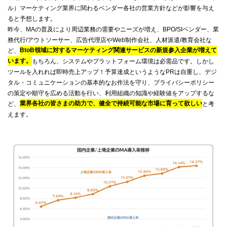
ル）マーケティング業界に関わるベンダー各社の営業方針などが影響を与え
ると予想します。
昨今、MAの普及により周辺業務の需要やニーズが増え、BPO/SIベンダー、業
務代行/アウトソーサー、広告代理店やWeb制作会社、人材派遣/教育会社な
ど、
BtoB領域に対するマーケティング関連サービスの新規参入企業が増えて
います。
もちろん、システムやプラットフォーム環境は必需品です。しかし
ツールを入れれば即時売上アップ！予算達成というようなPRは自重し、デジ
タル・コミュニケーションの基本的なお作法を守り、プライバシーポリシー
の策定や順守を広める活動を行い、利用組織の知識や経験値をアップするな
ど、
業界各社の皆さまの助力で、健全で持続可能な市場に育って欲しい
と考
えます。