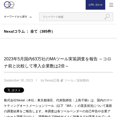
お問い合わせ
キーワードから探す
Nexalコラム
全て（385件）
2023年5月国内63万社のMAツール実装調査を報告 ～コロ
ナ前と比較して導入企業数は2倍～
September 30, 2023
by
Nexal広報
ツール／技術動向
株式会社Nexal（本社：東京都港区、代表取締役：上島千鶴）は、国内のマー
ケティングオートメーションツール（以下「MA」）の普及状況について最新
の調査結果をご報告します。本調査は各ツールベンダーの自己申告や企業ア
ンケート調査ではなく、調査時点でWebサイトに対象タグが実装されている