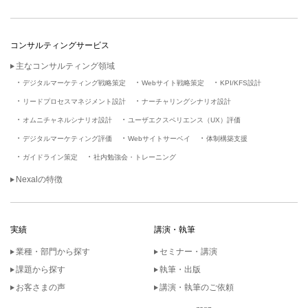
コンサルティングサービス
主なコンサルティング領域
デジタルマーケティング戦略策定
Webサイト戦略策定
KPI/KFS設計
リードプロセスマネジメント設計
ナーチャリングシナリオ設計
オムニチャネルシナリオ設計
ユーザエクスペリエンス（UX）評価
デジタルマーケティング評価
Webサイトサーベイ
体制構築支援
ガイドライン策定
社内勉強会・トレーニング
Nexalの特徴
実績
講演・執筆
業種・部門から探す
セミナー・講演
課題から探す
執筆・出版
お客さまの声
講演・執筆のご依頼