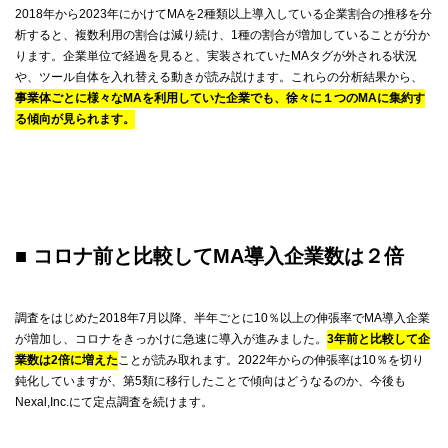
2018年から2023年にかけてMAを2種類以上導入している企業割合の推移を分
析すると、複数利用の割合は減り続け、1種の割合が増加していることが分か
ります。企業単位で経過を見ると、実装されていたMAタグが外される状況
や、ツール自体を入れ替える動きが読み説けます。これらの分析結果から、
事業体ごとに様々なMAを利用していた企業でも、徐々に１つのMAに集約す
る傾向が見られます。
■ コロナ前と比較してMA導入企業数は２倍
調査をはじめた2018年7月以降、半年ごとに10％以上の伸張率でMA導入企業
が増加し、コロナをきっかけに急速に導入が進みました。
3年前と比較して企
業数は2倍に増えた
ことが読み取れます。2022年からの伸張率は10％を切り
鈍化していますが、第5類に移行したことで傾向はどうなるのか、今後も
Nexal,Inc.にて定点調査を続けます。