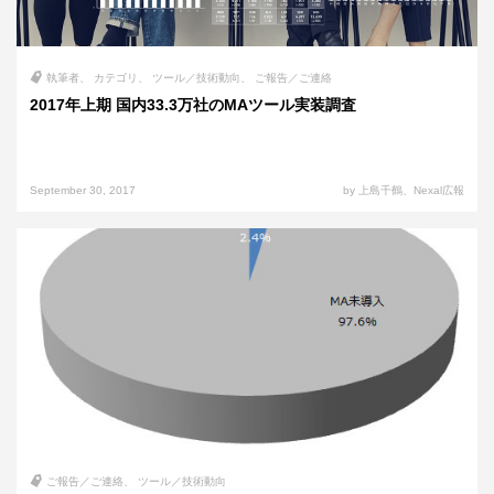
執筆者
カテゴリ
ツール／技術動向
ご報告／ご連絡
2017年上期 国内33.3万社のMAツール実装調査
September 30, 2017
by 上島千鶴、Nexal広報
ご報告／ご連絡
ツール／技術動向