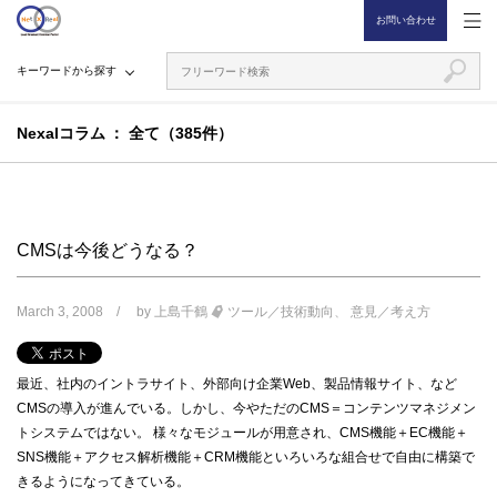
お問い合わせ
キーワードから探す
Nexalコラム
全て（385件）
CMSは今後どうなる？
March 3, 2008
by
上島千鶴
ツール／技術動向
意見／考え方
最近、社内のイントラサイト、外部向け企業Web、製品情報サイト、など
CMSの導入が進んでいる。しかし、今やただのCMS＝コンテンツマネジメン
トシステムではない。 様々なモジュールが用意され、CMS機能＋EC機能＋
SNS機能＋アクセス解析機能＋CRM機能といろいろな組合せで自由に構築で
きるようになってきている。