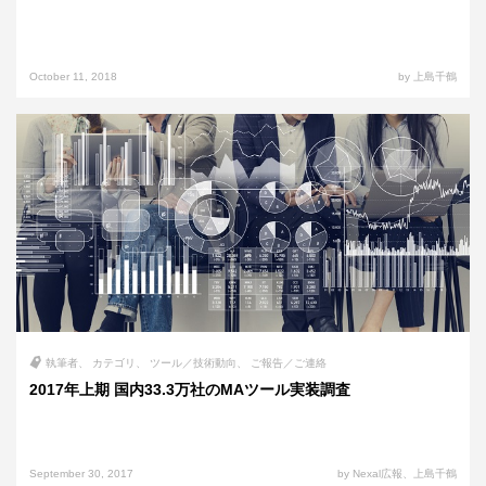
October 11, 2018
by 上島千鶴
執筆者
カテゴリ
ツール／技術動向
ご報告／ご連絡
2017年上期 国内33.3万社のMAツール実装調査
September 30, 2017
by Nexal広報、上島千鶴