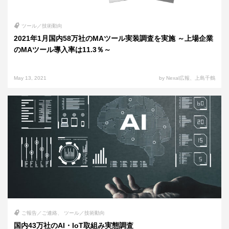
ツール／技術動向
2021年1月国内58万社のMAツール実装調査を実施 ～上場企業
のMAツール導入率は11.3％～
May 13, 2021
by Nexal広報、上島千鶴
ご報告／ご連絡
ツール／技術動向
国内43万社のAI・IoT取組み実態調査