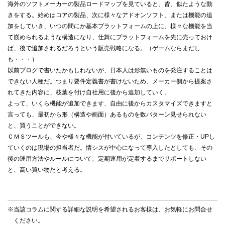
海外のソフトメーカーの製品ロードマップを見ていると、皆、似たような動
きをする。始めはコアの製品、次に様々なアドオンソフト、または機能の追
加をしていき、いつの間にか基本プラットフォームの上に、様々な機能を当
て嵌められるような構造になり、仕舞にプラットフォームを先に売っておけ
ば、後で追加されるだろうという販売戦略になる。（ゲームならまだし
も・・・）
以前ブログで書いたかもしれないが、日本人は形無いものを発注することは
できない人種だ。つまり要件定義書が書けないため、メーカー側から提案さ
れてきた内容に、枝葉を付け自社用に後から追加していく。
よって、いくら機能が追加できます、自由に後からカスタマイズできますと
言っても、最初から形（構造や画面）あるものを数パターン見せられない
と、買うことができない。
ＣＭＳツールも、今や様々な機能が付いているが、コンテンツを修正・UPし
ていくのは現場の担当者だ。情シスが中心になって導入したとしても、その
後の運用方法やルールについて、定期運用が定着するまでサポートしない
と、高い買い物だと考える。
※当該コラムに関する詳細な説明を希望されるお客様は、お気軽に
お問合せ
ください。