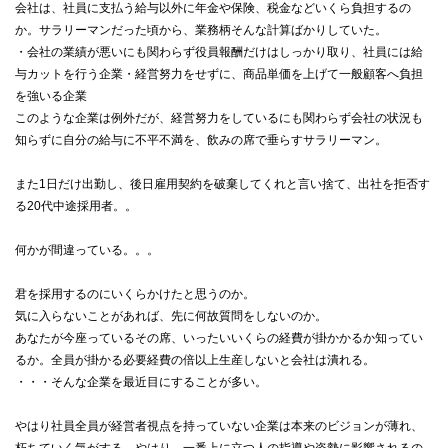
会社は、社員に支払う給与以外に年金や保険、税金などいくら負担するの
か。サラリーマンだった頃から、業務柄そんな計算ばかりしていた。
・会社の業績が悪いにも関わらず役員報酬だけはしっかり取り、社員には給
与カットを行う企業・経営努力をせずに、商品単価を上げて一般顧客へ負担
を強いる企業
このような企業は例外だが、経営努力をしているにも関わらず会社の状況も
知らずに自分の給与に不平不満を、飲みの席で垂らすサラリーマン。
また1日だけ出勤し、後日雇用契約を破棄してくれと言い捨て、出社を拒否す
る20代中途採用者。。
何かが間違っている。。。
君を採用するのにいくらかけたと思うのか。
気に入らないことがあれば、先に何故質問をしないのか。
あなたが今座っているその席、いったいいくらの経費が掛かかるか知ってい
るか。全員が掛かる必要経費の倍以上生産しないと会社は潰れる。
・・・そんな企業を最近目にすることが多い。
やはり社員全員が経営者視点を持っていない企業は本来のビジョンが薄れ、