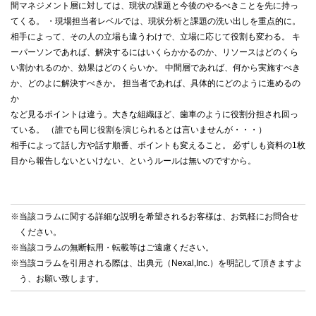
間マネジメント層に対しては、現状の課題と今後のやるべきことを先に持っ
てくる。 ・現場担当者レベルでは、現状分析と課題の洗い出しを重点的に。
相手によって、その人の立場も違うわけで、立場に応じて役割も変わる。 キ
ーパーソンであれば、解決するにはいくらかかるのか、リソースはどのくら
い割かれるのか、効果はどのくらいか。 中間層であれば、何から実施すべき
か、どのよに解決すべきか。 担当者であれば、具体的にどのように進めるの
か
など見るポイントは違う。大きな組織ほど、歯車のように役割分担され回っ
ている。 （誰でも同じ役割を演じられるとは言いませんが・・・）
相手によって話し方や話す順番、ポイントも変えること。 必ずしも資料の1枚
目から報告しないといけない、というルールは無いのですから。
※当該コラムに関する詳細な説明を希望されるお客様は、お気軽に
お問合せ
ください。
※当該コラムの無断転用・転載等はご遠慮ください。
※当該コラムを引用される際は、出典元（Nexal,Inc.）を明記して頂きますよ
う、お願い致します。