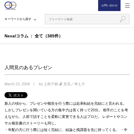
お問い合わせ
キーワードから探す
Nexalコラム
全て（385件）
人間見のあるプレゼン
March 23, 2009
by
上島千鶴
意見／考え方
新人の頃から、プレゼンや報告を行う際には起承転結を完結にと言われる。
しかしプレゼンを聞いている方の集中力は長く持って20分。 相手のことを考
えながら、人前で話すことを柔軟に変更できる人はプロだ。 レポートやコン
サル報告書のストーリーも同じ。
・年配の方に行う際には短く完結に、結論と残課題を先に持ってくる。 ・中