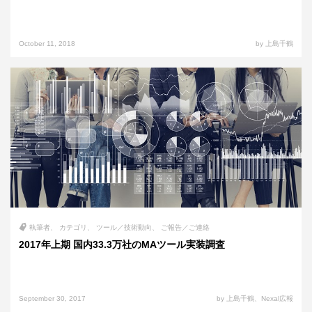
October 11, 2018
by 上島千鶴
執筆者
カテゴリ
ツール／技術動向
ご報告／ご連絡
2017年上期 国内33.3万社のMAツール実装調査
September 30, 2017
by 上島千鶴、Nexal広報