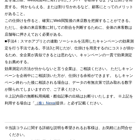
足を運ぶ際、Web閲覧時に発行されたナンバーを取得するような仕掛けを用
意する。 何かもらえる、または割り引かれるなど、顧客にとってのメリット
があること。
この仕掛けを作ると、確実にWeb閲覧後の来店数を把握することができる。
ただし、全体の来店客数に対しての割合を判断するために、全体の来客数は
店舗毎に押さえておく必要がある。
■手法4：スマホアプリとの連動 ソーシャルを活用したキャンペーンの効果測
定を行う手法である。手法3と同じだが、仕掛けを用意するのにコストが掛か
るため、全企業が真似できるとは思わない。キャンペーンの一貫で効果測定
をお薦めする。
効果測定の方法が分からないと言う企業は、ご相談ください。 ただしキャン
ペーンを企画中にご相談頂いた方が、仕掛ける余裕ができます。 もしキャン
ペーン終わった後に相談される場合は、データの有無次第で読み取れる数字
が限られてしまいますので、ご了承ください。
※上記内容の無断転用掲載・酷似記事の出稿はお断りいたします。 ※上記を
利用する場合は「
（株）Nexal
提供」と必ず記載ください。
※当該コラムに関する詳細な説明を希望されるお客様は、お気軽に
お問合せ
ください。