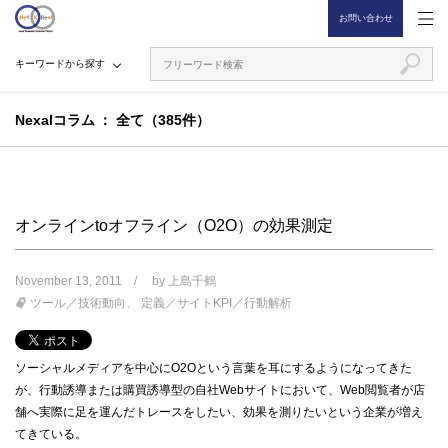
お問い合わせ
キーワードから探す
Nexalコラム
全て（385件）
オンラインtoオフライン（O2O）の効果測定
November 13, 2011
by
上島千鶴
ツール／技術動向
定義／サイトKPI／行動解析
ソーシャルメディアを中心にO2Oという言葉を耳にするようになってきた
が、行動誘導または購買誘導型の自社Webサイトにおいて、Web閲覧者が店
舗へ実際に足を運んだトレースをしたい、効果を測りたいという企業が増え
てきている。