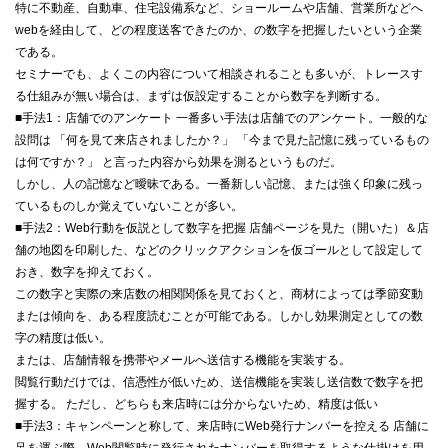
特に不動産、自動車、住宅設備系など、ショールームや店舗、営業所などへ
webを経由して、どの程度送客できたのか、の数字を把握したいという企業
である。
セミナーでも、よくこの内容について相談されることも多いが、トレースす
る仕組みが無い場合は、まずは仮設定することから数字を判断する。
■手法1：店舗でのアンケート 一番多い手法は店舗でのアンケート。一般的な
設問は 「何を見て来店されましたか？」 「今まで見た記憶に残っているもの
は何ですか？」 と言った内容から効果を測るというものだ。
しかし、人の記憶など曖昧である。一番新しい記憶、または強く印象に残っ
ているものしか覚えていないことが多い。
■手法2：Web行動を仮説として数字を把握 店舗ページを見た（開いた）＆店
舗の地図を印刷した、などのクリックアクションを仮ゴールとして設定して
おき、数字を抑えておく。
この数字と実際の来店数の相関関係を見ておくと、商材によっては季節変動
または傾向を、ある程度読むことが可能である。しかし効果測定としての数
字の精度は低い。
または、店舗情報を携帯やメールへ送信する機能を実装する。
閲覧行動だけでは、信憑性が低いため、送信機能を実装し送信数で数字を把
握する。 ただし、どちらも来店時には分からないため、精度は低い
■手法3：キャンペーンと称して、来店時にWeb発行ナンバーを控える 店舗に