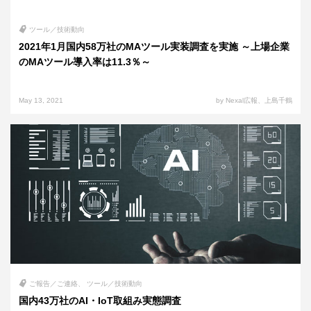
ツール／技術動向
2021年1月国内58万社のMAツール実装調査を実施 ～上場企業
のMAツール導入率は11.3％～
May 13, 2021
by Nexal広報、上島千鶴
ご報告／ご連絡
ツール／技術動向
国内43万社のAI・IoT取組み実態調査