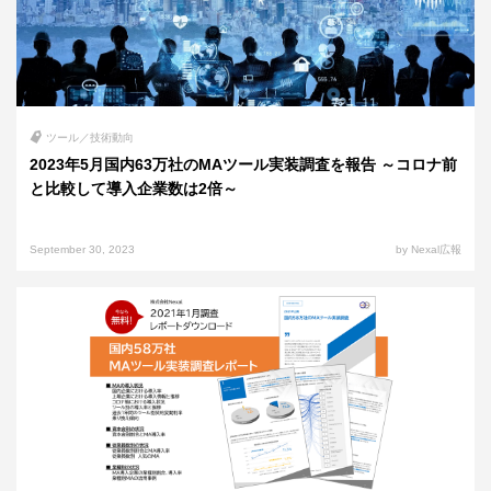
ツール／技術動向
2023年5月国内63万社のMAツール実装調査を報告 ～コロナ前
と比較して導入企業数は2倍～
September 30, 2023
by Nexal広報