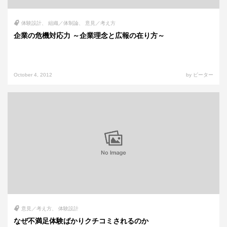
体験設計
組織／体制論
意見／考え方
企業の危機対応力 ～企業理念と広報の在り方～
October 4, 2012
by ピーター
意見／考え方
体験設計
なぜ不満足体験ばかりクチコミされるのか