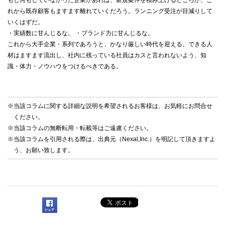
もし何もしていなかった企業があれば、新規案件を積み上げるどころか、こ
れから既存顧客もますます離れていくだろう。ランニング受注が目減りして
いくはずだ。
・実績数に甘んじるな。 ・ブランド力に甘んじるな。
これから大手企業・系列であろうと、かなり厳しい時代を迎える。できる人
材はますます流出し、社内に残っている社員はカスと言われないよう、知
識・体力・ノウハウをつけるべきである。
※当該コラムに関する詳細な説明を希望されるお客様は、お気軽に
お問合せ
ください。
※当該コラムの無断転用・転載等はご遠慮ください。
※当該コラムを引用される際は、出典元（Nexal,Inc.）を明記して頂きますよ
う、お願い致します。