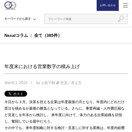
お問い合わせ
キーワードから探す
Nexalコラム
全て（385件）
年度末における営業数字の積み上げ
March 1, 2010
by
上島千鶴
意見／考え方
今日から３月。決算を控える企業は年度最後の月となり、年度内にどれだけ
受注を積めるか最後の勝負となっている。さらに、事業再編・人件費圧縮な
ど見直しを年末から検討し、 来年度に向けて、体力のある企業組織を目指
し、奮闘している最中だろう。
その中でも、来年度戦略に対する検討・見直しに対する業務は、年度内経費