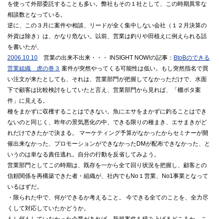
を使って外部委託することも多い。弊社もその１社として、この時期異常な
相談数となっている。
逆に、この３月に案件や相談、リードが全く集中しない会社（１２月決算の
外資は除き）は、かなり危ない。以前、営業は釣りや田植えに例えられる話
を書いたが、
2006.10.10
営業の出来不出来・・・ INSIGHT NOW!の記事：
BtoBのできる
営業組織 虎の巻３
案件が突然やってくる可能性は低い。もし突然指名で買
い注文が来たとしても、それは、営業部門が把握してなかっただけで、水面
下で顧客は比較検討をしていたと言え、営業部門から見れば、「棚ボタ案
件」に見える。
種をまかずに収穫することはできない。魚にエサをまかずに釣ることはでき
ないのと同じく、昨年の景気悪化の中、できる限りの種まき、エサまきがど
れだけできたかで決まる。 マーケティング予算がなかったからセミナーが開
催出来なかった、プロモーションができなかったDMが配布できなかった、と
いうのは単なる責任逃れ。自分の行動を反省してみよう。
営業部門としてこの時期は、既存を一から全て回り状況を把握し、顧客との
信頼関係を再構築できた者・組織が、社内でもNo１営業、No1事業となって
いるはずだ。
・限られた中で、何ができるか考えること。 今できる全てのことを、全力尽
くして対応していたかどうか。