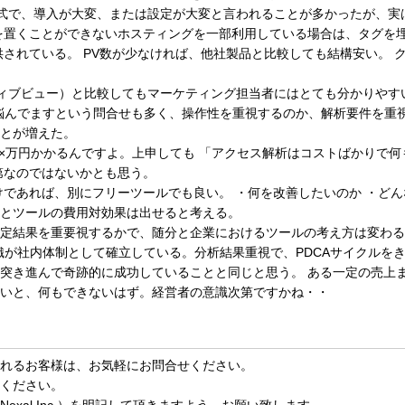
チャ方式で、導入が大変、または設定が大変と言われることが多かったが、
を置くことができないホスティングを一部利用している場合は、タグを
供されている。 PV数が少なければ、他社製品と比較しても結構安い。
ティブビュー）と比較してもマーケティング担当者にはとても分かりやす
悩んでますという問合せも多く、操作性を重視するのか、解析要件を重
とが増えた。
××万円かかるんですよ。上申しても 「アクセス解析はコストばかりで
第なのではないかとも思う。
けであれば、別にフリーツールでも良い。 ・何を改善したいのか ・どん
とツールの費用対効果は出せると考える。
定結果を重要視するかで、随分と企業におけるツールの考え方は変わる
織が社内体制として確立している。分析結果重視で、PDCAサイクルを
突き進んで奇跡的に成功していることと同じと思う。 ある一定の売上
いと、何もできないはず。経営者の意識次第ですかね・・
れるお客様は、お気軽に
お問合せ
ください。
ください。