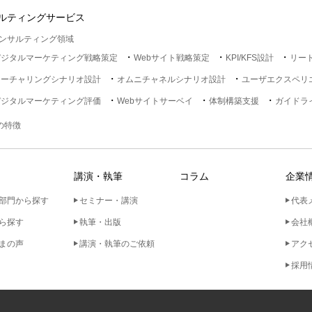
ルティングサービス
ンサルティング領域
デジタルマーケティング戦略策定
Webサイト戦略策定
KPI/KFS設計
リー
ナーチャリングシナリオ設計
オムニチャネルシナリオ設計
ユーザエクスペリ
デジタルマーケティング評価
Webサイトサーベイ
体制構築支援
ガイドラ
lの特徴
講演・執筆
コラム
企業
部門から探す
セミナー・講演
代表
ら探す
執筆・出版
会社
まの声
講演・執筆のご依頼
アク
採用