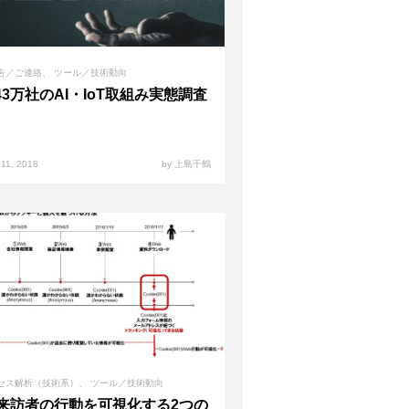
告／ご連絡
ツール／技術動向
43万社のAI・IoT取組み実態調査
 11, 2018
by 上島千鶴
セス解析（技術系）
ツール／技術動向
b来訪者の行動を可視化する2つの