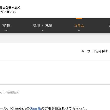
実 績
講演 ・ 執筆
コラム
）
キーワードから探す
ール／技術動向
、RTmetricsの
Saas版
のデモを最近見せてもらった。