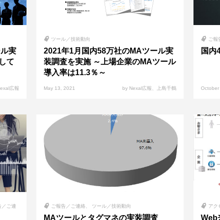
ツール／技術動向
ご報
ール実
2021年1月国内58万社のMAツール実
国内
して
装調査を実施 ～上場企業のMAツール
導入率は11.3％～
Nexal広報
May 13, 2021
by Nexal広報、上島千鶴
October
告／ご連
ご報告／ご連絡
ツール／技術動向
アク
MAツールとタグマネの実装調査
We