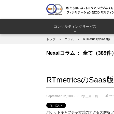
コンサルティングサービス
トップ
コラム
RTmetricsのSaas版
Nexalコラム
全て（385件
RTmetricsのSaas版
ツ
September 12, 2008
by
上島千鶴
パケットキャプチャ方式のアクセス解析ツール