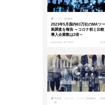
ツール／技術動向
2023年5月国内63万社のMAツ
装調査を報告 ～コロナ前と比較
導入企業数は2倍～
September 30, 2023
by 
執筆者
カテゴリ
ツール／技術動向
ご報
絡