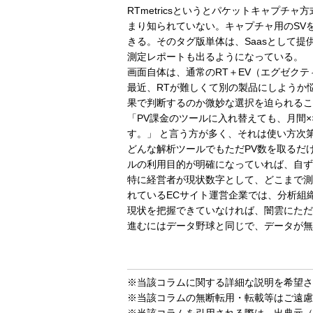
RTmetricsというとパケットキャプ
まり知られていない。キャプチャ用のSV
きる。そのタグ版単体は、Saasとして提
測定レポートも出るようになっている。
画面自体は、通常のRT＋EV（エグゼク
最近、RTが難しくて別の製品にしようか
果で判断するのか微妙な選択を迫られるこ
「PV課金のツールに入れ替えても、月間
す。」 と言う方が多く、それは使い方次
どんな解析ツールでもただPV数を取るだ
ルの利用目的が明確になっていれば、自ず
特に経営者が現状数字として、どこまで測
れているECサイト運営企業では、分析組
現状を把握できていなければ、闇雲にただ
進むにはデータ野球と同じで、データが無
※当該コラムに関する詳細な説明を希望さ
※当該コラムの無断転用・転載等はご遠慮