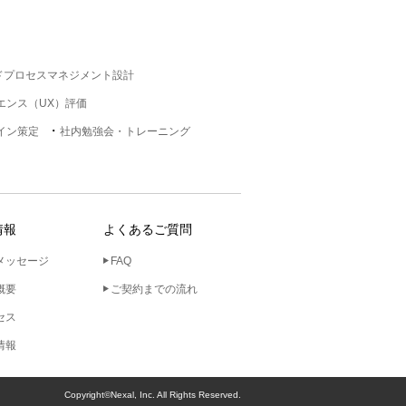
ドプロセスマネジメント設計
エンス（UX）評価
イン策定
社内勉強会・トレーニング
情報
よくあるご質問
メッセージ
FAQ
概要
ご契約までの流れ
セス
情報
Copyright©Nexal, Inc. All Rights Reserved.