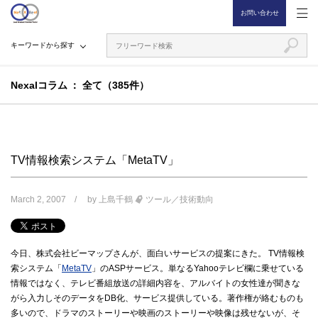
お問い合わせ
キーワードから探す
Nexalコラム
全て（385件）
TV情報検索システム「MetaTV」
March 2, 2007
by
上島千鶴
ツール／技術動向
今日、株式会社ビーマップさんが、面白いサービスの提案にきた。 TV情報検
索システム「
MetaTV
」のASPサービス。単なるYahooテレビ欄に乗せている
情報ではなく、テレビ番組放送の詳細内容を、アルバイトの女性達が聞きな
がら入力しそのデータをDB化、サービス提供している。著作権が絡むものも
多いので、ドラマのストーリーや映画のストーリーや映像は残せないが、そ