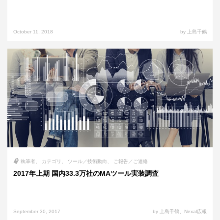
October 11, 2018
by 上島千鶴
執筆者
カテゴリ
ツール／技術動向
ご報告／ご連絡
2017年上期 国内33.3万社のMAツール実装調査
September 30, 2017
by 上島千鶴、Nexal広報