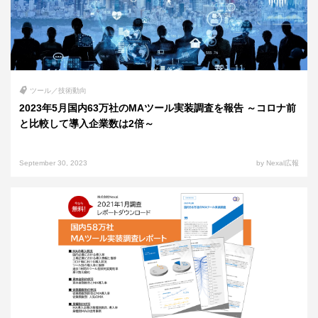
ツール／技術動向
2023年5月国内63万社のMAツール実装調査を報告 ～コロナ前
と比較して導入企業数は2倍～
September 30, 2023
by Nexal広報