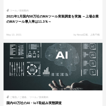
ツール／技術動向
2021年1月国内58万社のMAツール実装調査を実施 ～上場企業
のMAツール導入率は11.3％～
May 13, 2021
by Nexal広報、上島千鶴
ご報告／ご連絡
ツール／技術動向
国内43万社のAI・IoT取組み実態調査