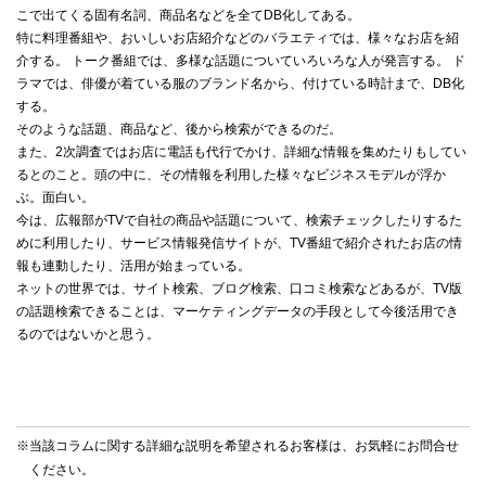
こで出てくる固有名詞、商品名などを全てDB化してある。
特に料理番組や、おいしいお店紹介などのバラエティでは、様々なお店を紹
介する。 トーク番組では、多様な話題についていろいろな人が発言する。 ド
ラマでは、俳優が着ている服のブランド名から、付けている時計まで、DB化
する。
そのような話題、商品など、後から検索ができるのだ。
また、2次調査ではお店に電話も代行でかけ、詳細な情報を集めたりもしてい
るとのこと。頭の中に、その情報を利用した様々なビジネスモデルが浮か
ぶ。面白い。
今は、広報部がTVで自社の商品や話題について、検索チェックしたりするた
めに利用したり、サービス情報発信サイトが、TV番組で紹介されたお店の情
報も連動したり、活用が始まっている。
ネットの世界では、サイト検索、ブログ検索、口コミ検索などあるが、TV版
の話題検索できることは、マーケティングデータの手段として今後活用でき
るのではないかと思う。
※当該コラムに関する詳細な説明を希望されるお客様は、お気軽に
お問合せ
ください。