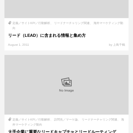
定義／サイトKPI／行動解析
リードナーチャリング関連
海外マーケティング動
向
リード（LEAD）に含まれる情報と集め方
August 1, 2011
by 上島千鶴
定義／サイトKPI／行動解析
訪問先／マーケ論
リードナーチャリング関連
海
外マーケティング動向
大手企業に重要なリードキャプチャとリードルーティング