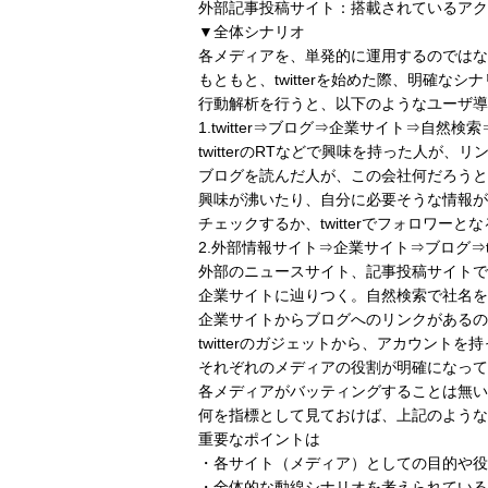
外部記事投稿サイト：搭載されているアク
▼全体シナリオ
各メディアを、単発的に運用するのではな
もともと、twitterを始めた際、明確な
行動解析を行うと、以下のようなユーザ導
1.twitter⇒ブログ⇒企業サイト⇒自然
twitterのRTなどで興味を持った人が、
ブログを読んだ人が、この会社何だろうと
興味が沸いたり、自分に必要そうな情報が
チェックするか、twitterでフォロワーと
2.外部情報サイト⇒企業サイト⇒ブログ⇒tw
外部のニュースサイト、記事投稿サイトで
企業サイトに辿りつく。自然検索で社名を
企業サイトからブログへのリンクがあるの
twitterのガジェットから、アカウント
それぞれのメディアの役割が明確になって
各メディアがバッティングすることは無い
何を指標として見ておけば、上記のような
重要なポイントは
・各サイト（メディア）としての目的や役
・全体的な動線シナリオを考えられている