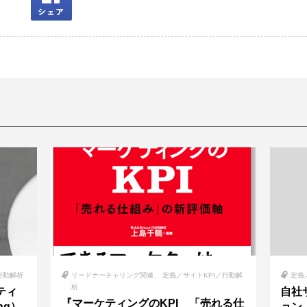
行動解析
リードナーチャリング関連
定義／サイトKPI／行動解
定義
析
ティ
自社
『マーケティングのKPI 「売れる仕
ing）
ョン