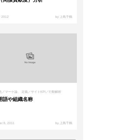
, 2012
by 上島千鶴
先／マーケ論
定義／サイトKPI／行動解析
用語や組織名称
r 6, 2011
by 上島千鶴