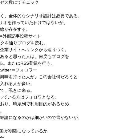
セス数にてチェック
く、全体的なシナリオ設計は必要である。
シナリオを作っていたわけではないが、
線が存在する。
検索⇒外部記事投稿サイト
リンクを辿りブログを読む。
企業サイトへリンクから辿りつく。
あると思った人は、何度もブログを
なる。またはRSS登録を行う。
itter⇒フォロワー
興味を持った人が、この会社何だろうと
入れる人が多い。
で、覗きに来る。
を持っている方はフォロワとなる。
おり、時系列で利用目的があるため、
。
結論になるのかは細かいので書かないが、
割が明確になっているか
か