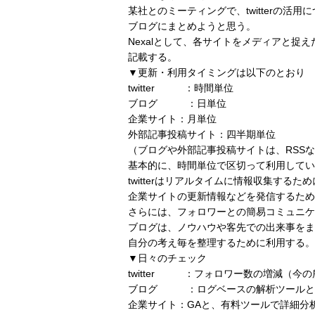
某社とのミーティングで、twitterの活
ブログにまとめようと思う。
Nexalとして、各サイトをメディアと捉
記載する。
▼更新・利用タイミングは以下のとおり
twitter ：時間単位
ブログ ：日単位
企業サイト：月単位
外部記事投稿サイト：四半期単位
（ブログや外部記事投稿サイトは、RSS
基本的に、時間単位で区切って利用してい
twitterはリアルタイムに情報収集する
企業サイトの更新情報などを発信するため
さらには、フォロワーとの簡易コミュニケ
ブログは、ノウハウや客先での出来事をま
自分の考え毎を整理するために利用する。
▼日々のチェック
twitter ：フォロワー数の増減（今
ブログ ：ログベースの解析ツールと
企業サイト：GAと、有料ツールで詳細分