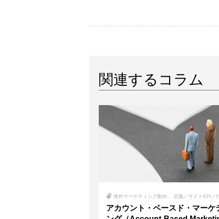
関連するコラム
海外マーケティング動向
定義／サイトKPI／
アカウント・ベースド・マーケ
ング（Account-Based Market