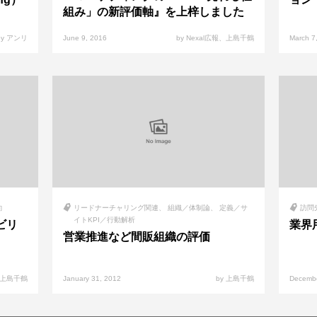
組み」の新評価軸』を上梓しました
by アンリ
June 9, 2016
by Nexal広報、上島千鶴
March 7
向
リードナーチャリング関連
組織／体制論
定義／サ
訪問
イトKPI／行動解析
ビリ
業界
営業推進など間販組織の評価
y 上島千鶴
January 31, 2012
by 上島千鶴
Decembe