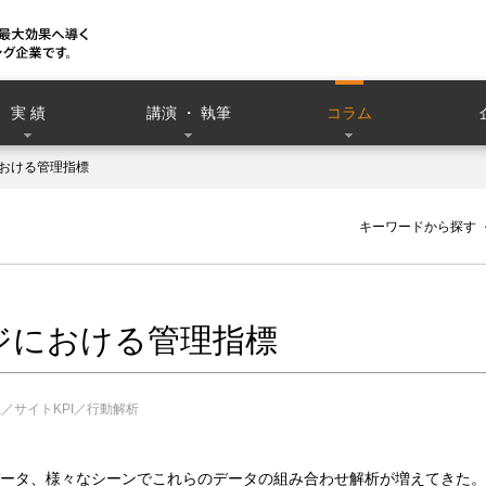
実 績
講演 ・ 執筆
コラム
おける管理指標
）
キーワードから探す
ジにおける管理指標
／サイトKPI／行動解析
ータ、様々なシーンでこれらのデータの組み合わせ解析が増えてきた。