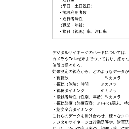
（平日・土日祝日）
・施設利用者数
・通行者属性
（職業・年齢）
・接触（視認）率、注目率
デジタルサイネージのハードについては、
カメラやFeliｶ端末までついており、細
値段は様々ある。
効果測定の視点から、どのようなデータが
・視聴数 ※カメラ
・視聴（体験）時間 ※カメラ
・視聴タイミング ※カメラ
・接触者属性（性別、年齢）※カメラ
・視聴態度（態度変容）※Felica端末
・態度変容タイミング
これらのデータを掛け合わせ、様々なクロ
デジタルサイネージは行動誘導や、購買誘
ない）、Webで言う所の、認知・接点の