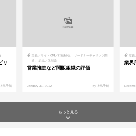
析
定義／サイトKPI／行動解析
リードナーチャリング関
定義
連
組織／体制論
ビリ
業界
営業推進など間販組織の評価
y 上島千鶴
January 31, 2012
by 上島千鶴
Decembe
もっと見る