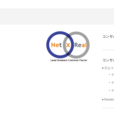
コンサ
コンサ
主なコ
Nexa