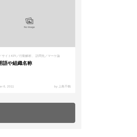
／サイトKPI／行動解析
訪問先／マーケ論
用語や組織名称
r 6, 2011
by 上島千鶴