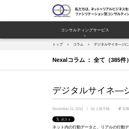
コンサルティングサービス
トップ
コラム
デジタルサイネ―ジに
Nexalコラム
全て（385件
デジタルサイネ―
定義
November 21, 2011
by
上島千鶴
ネット内の行動データと、リアルの行動デ