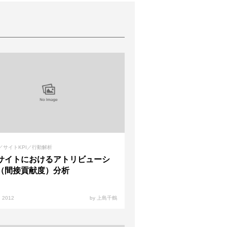
／サイトKPI／行動解析
サイトにおけるアトリビューシ
（間接貢献度）分析
, 2012
by 上島千鶴