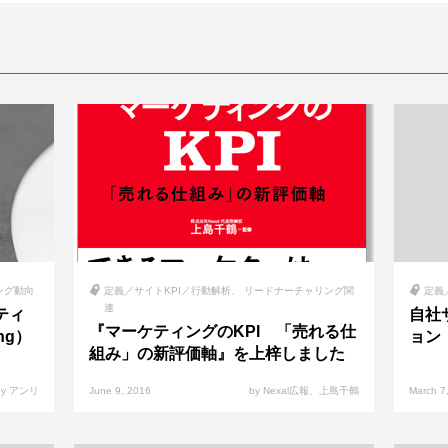
ング動向
定義／サイトKPI／行動解析
リードナーチャリング関
定義
連
ティ
自社
『マーケティングのKPI 「売れる仕
ing）
ョン
組み」の新評価軸』を上梓しました
by アンリ
June 9, 2016
by Nexal広報、上島千鶴
March 7