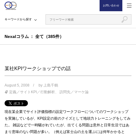
お問い合わせ
キーワードから探す
Nexalコラム
全て（385件）
某社KPIワークショップでの話
August 5, 2008
by
上島千鶴
定義／サイトKPI／行動解析
訪問先／マーケ論
現在某企業でサイト評価指標の設定ワークフローについてのワークショップ
を実施しているが、KPI設定の前のクイズとして地頭力トレーニングをしてみ
た。 雑誌などで一時騒がれていたが、出てくる問題は意外と日常生活ではあ
まり意味のない問題が多い。（例えば富士山の土を運ぶには何年かかると