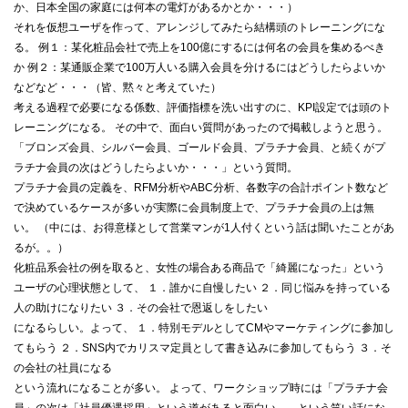
か、日本全国の家庭には何本の電灯があるかとか・・・）
それを仮想ユーザを作って、アレンジしてみたら結構頭のトレーニングにな
る。 例１：某化粧品会社で売上を100億にするには何名の会員を集めるべき
か 例２：某通販企業で100万人いる購入会員を分けるにはどうしたらよいか
などなど・・・（皆、黙々と考えていた）
考える過程で必要になる係数、評価指標を洗い出すのに、KPI設定では頭のト
レーニングになる。 その中で、面白い質問があったので掲載しようと思う。
「ブロンズ会員、シルバー会員、ゴールド会員、プラチナ会員、と続くがプ
ラチナ会員の次はどうしたらよいか・・・」という質問。
プラチナ会員の定義を、RFM分析やABC分析、各数字の合計ポイント数など
で決めているケースが多いが実際に会員制度上で、プラチナ会員の上は無
い。 （中には、お得意様として営業マンが1人付くという話は聞いたことがあ
るが。。）
化粧品系会社の例を取ると、女性の場合ある商品で「綺麗になった」という
ユーザの心理状態として、 １．誰かに自慢したい ２．同じ悩みを持っている
人の助けになりたい ３．その会社で恩返しをしたい
になるらしい。よって、 １．特別モデルとしてCMやマーケティングに参加し
てもらう ２．SNS内でカリスマ定員として書き込みに参加してもらう ３．そ
の会社の社員になる
という流れになることが多い。 よって、ワークショップ時には「プラチナ会