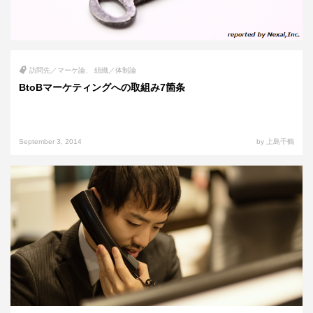
訪問先／マーケ論
組織／体制論
BtoBマーケティングへの取組み7箇条
September 3, 2014
by 上島千鶴