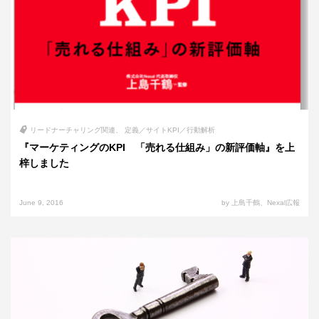
リードナーチャリング関連
定義／サイトKPI／行動解析
『マーケティングのKPI 「売れる仕組み」の新評価軸』を上
梓しました
June 9, 2016
by 上島千鶴、Nexal広報