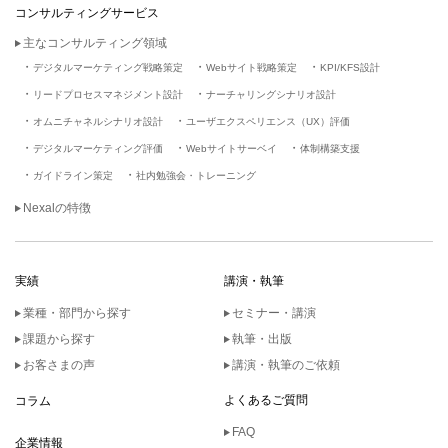
コンサルティングサービス
主なコンサルティング領域
デジタルマーケティング戦略策定
Webサイト戦略策定
KPI/KFS設計
リードプロセスマネジメント設計
ナーチャリングシナリオ設計
オムニチャネルシナリオ設計
ユーザエクスペリエンス（UX）評価
デジタルマーケティング評価
Webサイトサーベイ
体制構築支援
ガイドライン策定
社内勉強会・トレーニング
Nexalの特徴
実績
講演・執筆
業種・部門から探す
セミナー・講演
課題から探す
執筆・出版
お客さまの声
講演・執筆のご依頼
よくあるご質問
コラム
FAQ
企業情報