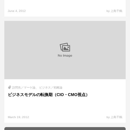
June 4, 2012
by 上島千鶴
訪問先／マーケ論
ビジネス／戦略論
ビジネスモデルの転換期（CIO・CMO視点）
March 19, 2012
by 上島千鶴