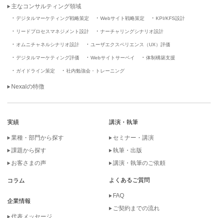
主なコンサルティング領域
デジタルマーケティング戦略策定
Webサイト戦略策定
KPI/KFS設計
リードプロセスマネジメント設計
ナーチャリングシナリオ設計
オムニチャネルシナリオ設計
ユーザエクスペリエンス（UX）評価
デジタルマーケティング評価
Webサイトサーベイ
体制構築支援
ガイドライン策定
社内勉強会・トレーニング
Nexalの特徴
実績
講演・執筆
業種・部門から探す
セミナー・講演
課題から探す
執筆・出版
お客さまの声
講演・執筆のご依頼
よくあるご質問
コラム
FAQ
企業情報
ご契約までの流れ
代表メッセージ