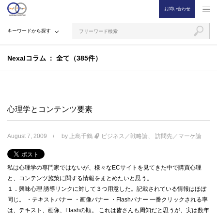
お問い合わせ
キーワードから探す
Nexalコラム
全て（385件）
心理学とコンテンツ要素
August 7, 2009
by
上島千鶴
ビジネス／戦略論
訪問先／マーケ論
私は心理学の専門家ではないが、様々なECサイトを見てきた中で購買心理
と、コンテンツ施策に関する情報をまとめたいと思う。
１．興味心理 誘導リンクに対して３つ用意した。記載されている情報はほぼ
同じ。 ・テキストバナー ・画像バナー ・Flashバナー 一番クリックされる率
は、テキスト、画像、Flashの順。 これは皆さんも周知だと思うが、実は数年