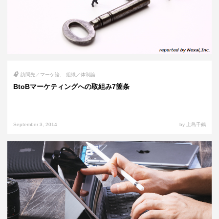
訪問先／マーケ論
組織／体制論
BtoBマーケティングへの取組み7箇条
September 3, 2014
by 上島千鶴