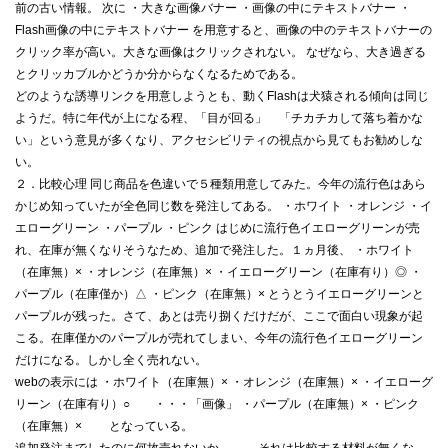
前の古い情報。 次に ・大きな画像バナー ・画像の中にテキストバナー ・
Flash画像の中にテキストバナー を用意すると、画像の中のテキストバナーの
クリック率が高い。大きな画像はクリックされない。 なぜなら、大き過ぎる
とクリッカブルかどうか分からなくなるためである。
どのような誘導リンクを用意しようとも、動くFlashは犬猿される傾向は同じ
ようだ。特に年代が上になる程、「目が回る」 「チカチカして落ち着かな
い」という意見が多くなり、アクセシビリティの視点から見てもお勧めしな
い。
２．比較心理 同じ商品を色違いで５種類用意してみた。今年の流行色はあら
かじめ知っていたが全色同じ数を発注してある。 ・ホワイト ・オレンジ ・イ
エローグリーン ・パープル ・ピンク はじめに流行色イエローグリーンが売
れ、在庫が無くなりそうなため、追加で発注した。１ヵ月後、 ・ホワイト
（在庫無）× ・オレンジ（在庫無）× ・イエローグリーン（在庫有り）◎ ・
パープル（在庫僅か）△ ・ピンク（在庫無）× とうとうイエローグリーンと
パープルが残った。さて、あとは売り捌くだけだが、ここで面白い現象が起
こる。在庫僅かのパープルが売れてしまい、今年の流行色イエローグリーン
だけになる。しかし全く売れない。
webの表示には ・ホワイト（在庫無）× ・オレンジ（在庫無）× ・イエローグ
リーン（在庫有り）○ ・・・「画像」 ・パープル（在庫無）× ・ピンク
（在庫無）× となっている。