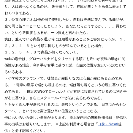
追加発注までしたのに何故売れないか。。。 それは比較する材料が無くな
り、人は選べなくなるのだ。 改善策として、在庫が無くとも画像は表示して
おくべきである。
３．位置心理 これは他の例で説明したい。自動販売機に並んでいる商品が、
全て同じ缶コーヒーだったとしよう。 あなたならどうするか。。。。買わな
い、という選択肢もあるが、一つ買えと言われたら。
実は、並んでいる商品を選ぶ時には順番があることをご存知だろうか。 １，
２，３，４，５ という順に同じものが並んでいるとした場合、
１，２、５，４，３ で商品が無くなっていく。
webの場合は、グローバルナビをクリックする順にも近いが視線の動きに関
係性がある場合、利き手が右手に基づく説、心臓の位置が左という説などい
ろいろある。
・小学校のグラウンドで、徒競走が左回りなのは心臓が左にあるためであ
る。 ・電車の座席で端から埋まるのは、端は落ち着くという心理に基づくた
めである。 ・最近のWebでローカルナビが右側に設置されているのは利き手
が右に基づき、さらにスクロールバーが右にあるためである。
ともかく真ん中が選択されるのは、最後ということである。 目立つからセン
ターへ。。というのは実は選び辛い位置ということになる。
他にもいろいろ楽しい事例があります。 ※上記内容の無断転用掲載・酷似記
事の出稿はお断りいたします。 ※上記を利用する場合は「
（株）Nexal
提
供」と必ず記載ください。