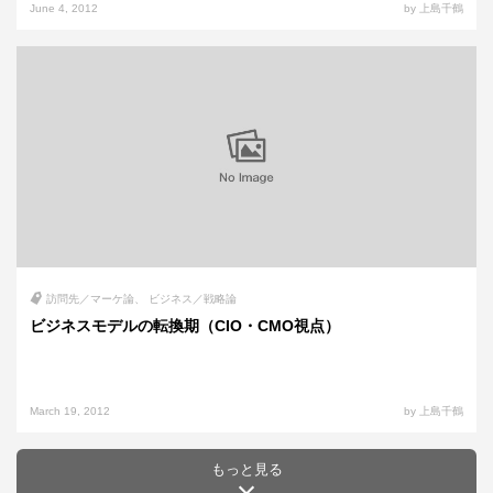
June 4, 2012
by 上島千鶴
訪問先／マーケ論
ビジネス／戦略論
ビジネスモデルの転換期（CIO・CMO視点）
March 19, 2012
by 上島千鶴
もっと見る