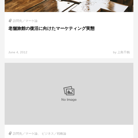
訪問先／マーケ論
老舗旅館の復活に向けたマーケティング実態
June 4, 2012
by 上島千鶴
訪問先／マーケ論
ビジネス／戦略論