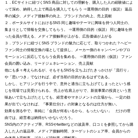
１．ECサイトに紐づくSNS 商品に対しての理解を、購入した人の経験値によ
って深め、納得した上で商品を購入してもらう ⇒運用側の目的（仮説） 返品
率の減少、メディア接触率の向上、ブランド力の向上、売上貢献
２．ポータルサイトにおけるSNS 同じ趣味やテーマに興味を持つ人同士の、
集まりとして情報を交換してもらう。 ⇒運用側の目的（仮説） 同じ趣味を持
った会員が増える、メディア接触率が上がる、広告価値が上がる
３．ブランドに紐づくSNS ブランドの魅力に応じて、取りつかれた？ヘビー
ファン同士の情報交換の場として提供し、メーカー側のキャンペーンやプロ
モーションに反応してもらう会員を集める。 ⇒運用側の目的（仮説） ファン
会員の囲い込み、リードジェネレーション、売上貢献
他にも多々考えられるが、そもそもSNSを立ち上げたきっかけが「流行り」
や「思いつき」でなければ、必ず当初の目的があるはずである。
しかし、ヒアリングを行う中で、意外と適当に立ち上げてしまったという感
じを現場では見受けられる。 売上が右肩上がりで、新規事業の投資という意
味あいで立ち上げたとしても、経営者やマネジメントの立場から、一定の効
果が出ていなければ、『事業仕分け』の対象となるのは仕方が無い。
効果を測る中で、単純に「会員が何名いるから、もったいない」 だけの理
由では、経営者は納得がいかないだろう。
SNS内のアクティブ率、RSSやtwitterなどの波及率、口コミを参照してから購
入した人の返品率、メディア接触時間、ターゲットのシェア率、会員からの