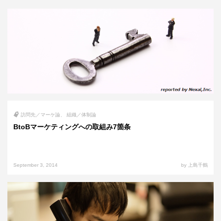
訪問先／マーケ論
組織／体制論
BtoBマーケティングへの取組み7箇条
September 3, 2014
by 上島千鶴