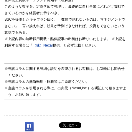
全体売上貢献率、ブランド認知率（理解度）
このような数字を、定義含めて整理し、最終的に自社事業にどれだけ貢献で
きているのかを経営者に示すべき。
BSCを提唱したキャプラン曰く、「数値で測れないものは、マネジメントで
きない」 言い換えれば、効果が予測できなければ、投資もできないという
意味でもある。
※上記内容の無断転用掲載・酷似記事の出稿はお断りいたします。 ※上記を
利用する場合は「
（株）Nexal
提供」と必ず記載ください。
※当該コラムに関する詳細な説明を希望されるお客様は、お気軽に
お問合せ
ください。
※当該コラムの無断転用・転載等はご遠慮ください。
※当該コラムを引用される際は、出典元（Nexal,Inc.）を明記して頂きますよ
う、お願い致します。